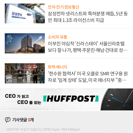
전자·전기·정보통신
삼성전자 넷리스트와 특허분쟁 매듭, 5년 동
안 최대 1.3조 라이선스비 지급
소비자·유통
이부진 야심작 '신라스테이' 서울신라호텔
보다 잘 나가, 평택·주문진·해남·건대로 성
장판 더 넓힌다
화학·에너지
'한수원 협력사' 미국 오클로 SMR 연구용 원
자로 '임계 상태' 도달, 미국 에너지부 "중요
한 이정표"
기사댓글
0
개
200자까지 쓰실 수 있습니다. (현재 0 byte / 최대 400byte)