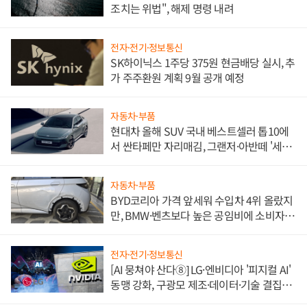
조치는 위법", 해제 명령 내려
전자·전기·정보통신
SK하이닉스 1주당 375원 현금배당 실시, 추
가 주주환원 계획 9월 공개 예정
자동차·부품
현대차 올해 SUV 국내 베스트셀러 톱10에
서 싼타페만 자리매김, 그랜저·아반떼 '세단
쌍끌이'로 내수 방어
자동차·부품
BYD코리아 가격 앞세워 수입차 4위 올랐지
만, BMW·벤츠보다 높은 공임비에 소비자
불만 폭발
전자·전기·정보통신
[AI 뭉쳐야 산다⑧] LG·엔비디아 '피지컬 AI'
동맹 강화, 구광모 제조·데이터·기술 결집
해 종합 로보틱스 기업으로