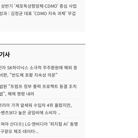
6 상반기 '세포독성항암제·CDMO' 중심 사업
성과 : 김정균 대표 'CDMO 지속 과제' 무겁
 기사
자 SK하이닉스 소극적 주주환원에 해외 증
비판, "반도체 호황 지속성 의문"
법원 "트럼프 정부 풍력 프로젝트 동결 조치
법", 해제 명령 내려
코리아 가격 앞세워 수입차 4위 올랐지만,
·벤츠보다 높은 공임비에 소비자 ..
 뭉쳐야 산다⑧] LG·엔비디아 '피지컬 AI' 동맹
 구광모 제조·데이터·..