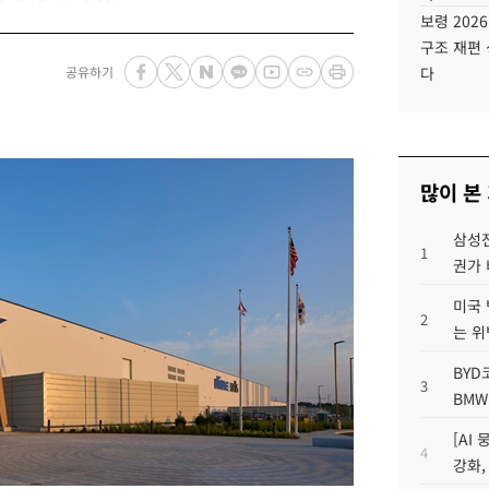
보령 202
구조 재편 
공유하기
다
많이 본
삼성전
1
권가 
미국 
2
는 위
BYD
3
BMW
[AI
4
강화,