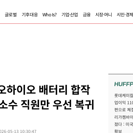
글로벌
기후대응
Who Is?
기업·산업
금융
시장·머니
시민·경
HUFF
 오하이오 배터리 합작
롯데케미칼
 소수 직원만 우선 복귀
업이익 11
편으로 체
리가켐바이
졌다 : 미
026-05-13 10:30:47
확보