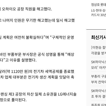
정상호 롯데
의 오하이오 공장 직원을 해고했다.
LG·현대·삼
장
카드사 30년
에 '초집중' 
고 나머지 인원은 무기한 해고했는데 일시 해고했
최신기
킬 계획은 여전히 불확실하다”며 “구체적인 운영
[이현승 칼
각광을 받
퍼바인 부품부문 부사장은 공식 성명을 통해 “예상
다”고 이유를 설명했다.
SK하이닉스,
모리' 아
달러(약 1120만 원)의 전기차 세액공제를 종료했
부총리 구윤
성차 업체 대부분은 전기차 생산 계획을 잇달아 축
부처 칸막
SK하이닉스,
랜싱 제3 공장의 자산 일체 소유권을 LG에너지솔
조 투자 결
과정으로 풀이된다.
최주희 티빙