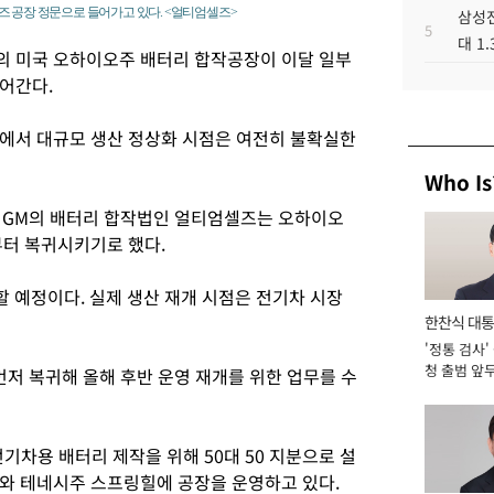
즈 공장 정문으로 들어가고 있다. <얼티엄셀즈>
삼성전
5
대 1
의 미국 오하이오주 배터리 합작공장이 이달 일부
들어간다.
에서 대규모 생산 정상화 시점은 여전히 불확실한
Who Is
 GM의 배터리 합작법인 얼티엄셀즈는 오하이오
부터 복귀시키기로 했다.
귀할 예정이다. 실제 생산 재개 시점은 전기차 시장
한찬식 대
'정통 검사'
서관
청 출범 앞
저 복귀해 올해 후반 운영 재개를 위한 업무를 수
맡아 [2026
차용 배터리 제작을 위해 50대 50 지분으로 설
와 테네시주 스프링힐에 공장을 운영하고 있다.