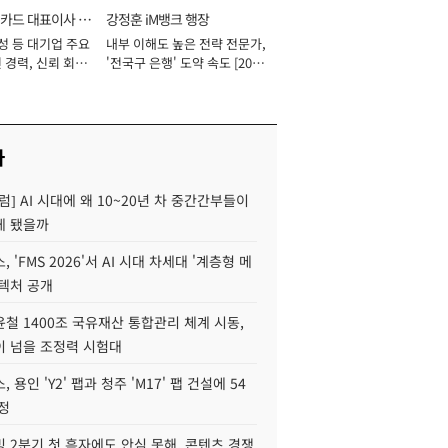
카드 대표이사 사
강정훈 iM뱅크 행장
성 등 대기업 주요
내부 이해도 높은 전략 전문가,
 경력, 신뢰 회복
'전국구 은행' 도약 속도 [2026
[2026년]
년]
사
럼] AI 시대에 왜 10~20년 차 중간간부들이
게 됐을까
 'FMS 2026'서 AI 시대 차세대 '계층형 메
키텍처 공개
철 1400조 국유재산 통합관리 체계 시동,
이 넘을 조정력 시험대
 용인 'Y2' 팹과 청주 'M17' 팹 건설에 54
정
 2분기 첫 흑자에도 안심 못해, 콘텐츠 경쟁