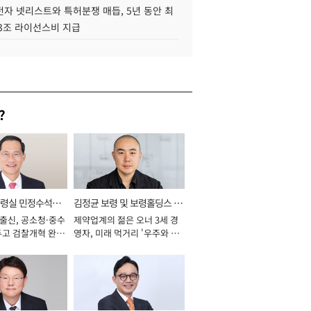
자 넷리스트와 특허분쟁 매듭, 5년 동안 최
.3조 라이선스비 지급
?
통령실 민정수석비
김정균 보령 및 보령홀딩스 대
 출신, 공소청·중수
제약업계의 젊은 오너 3세 경
표이사 사장
두고 검찰개혁 완수
영자, 미래 먹거리 '우주와 헬
년]
스케어' 공들여 [2026년]