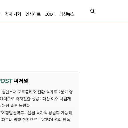
제
정치·사회
인사이트
JOB+
최신뉴스
씨저널
POST
 첨단소재 포트폴리오 전환 효과로 2분기 영
01억으로 흑자전환 성공 : 대산·여수 사업재
질개선 속도 높인다
오 항암신약후보물질 독자적 상업화 가능해
국 파트너 방향 전환으로 LNCB74 권리 단독