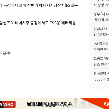
 공장에서 올해 상반기 에너지저장장치(ESS)용
력 증명 개
정부 '제3
'생산적 기
엄셀즈의 테네시주 공장에서도 ESS용 배터리를
현대차 SU
선 그랜저·
[AI 뭉쳐
이해진 엔비
배포금지>
트럼프 '중
딩스 안심 
한국콜마 
'5500억 