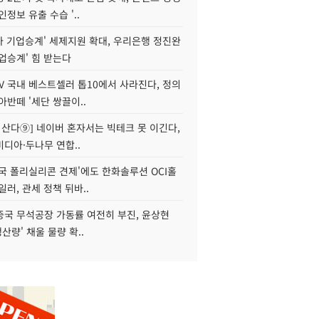
인정보 유출 수습 '..
자 기업승계' 세제지원 확대, 우리은행 정진완
업승계' 힘 받는다
V 국내 베스트셀러 톱10에서 사라진다, 정의
아반떼 '세단 쌍끌이..
야 산다⑨] 네이버 혼자서는 빅테크 못 이긴다,
디아·두나무 연합..
국 폴리실리콘 견제'에도 한화솔루션 OCI홀
일러, 관세 정책 뒤바..
중국 무석공장 가동률 여전히 부진, 윤상현
생산량' 채울 물량 확..