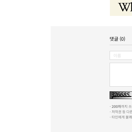
댓글 (0)
-
200자
까지 쓰실
- 저작권 등 
- 타인에게 불