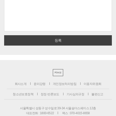
PC버전
회사소개
윤리강령
개인정보처리방침
이용자위원회
청소년보호정책
정정·반론보도
기사심의규정
불편신고
서울특별시 성동구 성수일로 39-34 서울숲더스페이스 12층
대표전화 : 1800-6522
팩스 : 070-4015-8658