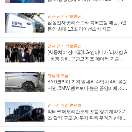
에 주도권 갈린다
전자·전기·정보통신
삼성전자 넷리스트와 특허분쟁 매듭, 5년
동안 최대 1.3조 라이선스비 지급
전자·전기·정보통신
[AI 뭉쳐야 산다⑧] LG·엔비디아 '피지컬 A
I' 동맹 강화, 구광모 제조·데이터·기술 결
집해 종합 로보틱스 기업으로
자동차·부품
BYD코리아 가격 앞세워 수입차 4위 올랐
지만, BMW·벤츠보다 높은 공임비에 소비
자 불만 폭발
인터넷·게임·콘텐츠
빅테크 메모리반도체 포함 장기계약 '2.7
조 달러' 규모, AI 투자 위축 우려와 반대
신호