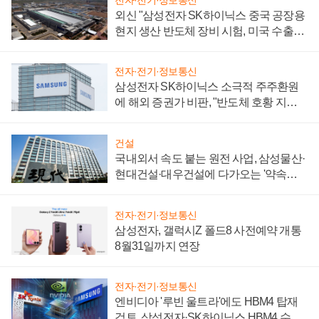
외신 "삼성전자 SK하이닉스 중국 공장용
현지 생산 반도체 장비 시험, 미국 수출통
제 대비"
전자·전기·정보통신
삼성전자 SK하이닉스 소극적 주주환원
에 해외 증권가 비판, "반도체 호황 지속
성 의문"
건설
국내외서 속도 붙는 원전 사업, 삼성물산·
현대건설·대우건설에 다가오는 '약속의
시간'
전자·전기·정보통신
삼성전자, 갤럭시Z 폴드8 사전예약 개통
8월31일까지 연장
전자·전기·정보통신
엔비디아 '루빈 울트라'에도 HBM4 탑재
검토, 삼성전자·SK하이닉스 HBM4 수율