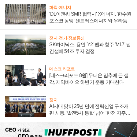
화학·에너지
'DL이앤씨 SMR 협력사' X에너지, '한수원
포스코 동맹' 센트러스에너지와 우라늄
계약 체결
전자·전기·정보통신
SK하이닉스, 용인 'Y2' 팹과 청주 'M17' 팹
건설에 54조 투자 결정
데스크 리포트
[데스크리포트 8월] 무더운 입추에 든 생
각, 제약바이오 하반기 훈풍 기대한다
정치
AI시대 맞아 25년 만에 전력산업 구조개
편 시동, '발전5사 통합' 넘어 '한전 지주사'
재편론도