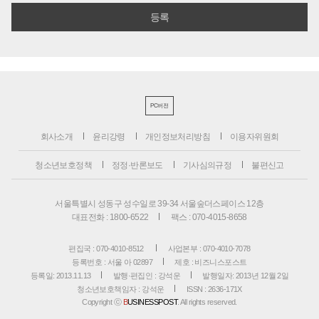
PC버전
회사소개
윤리강령
개인정보처리방침
이용자위원회
청소년보호정책
정정·반론보도
기사심의규정
불편신고
서울특별시 성동구 성수일로 39-34 서울숲더스페이스 12층
대표전화 : 1800-6522
팩스 : 070-4015-8658
편집국 : 070-4010-8512
사업본부 : 070-4010-7078
등록번호 : 서울 아 02897
제호 : 비즈니스포스트
등록일: 2013.11.13
발행·편집인 : 강석운
발행일자: 2013년 12월 2일
청소년보호책임자 : 강석운
ISSN : 2636-171X
Copyright ⓒ
B
USINESSPOST
. All rights reserved.