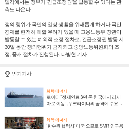
일각에서는 정부가 '긴급조정권'을 발동할 수 있다는 관
측도 나온다.
쟁의 행위가 국민의 일상 생활을 위태롭게 하거나 국민
경제를 현저히 해할 우려가 있을 때 고용노동부 장관이
발동할 수 있는 예외적 조정 절차로, 긴급조정권 발동 시
30일 동안 쟁의행위가 금지되고 중앙노동위원회의 조
정, 중재 절차가 진행된다. 나병현 기자
인기기사
화학·에너지
로이터 "정제연료 3만 톤 한국에서 러시
아로 이동", 우크라이나의 공격에 수요 늘
어
화학·에너지
'한수원 협력사' 미국 오클로 SMR 연구용