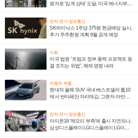
원자로 '임계 상태' 도달, 미국 에너지부
"중요한 이정표"
전자·전기·정보통신
SK하이닉스 1주당 375원 현금배당 실시,
추가 주주환원 계획 9월 공개 예정
사회
미국 법원 "트럼프 정부 풍력 프로젝트 동
결 조치는 위법", 해제 명령 내려
자동차·부품
현대차 올해 SUV 국내 베스트셀러 톱10
에서 싼타페만 자리매김, 그랜저·아반떼
'세단 쌍끌이'로 내수 방어
전자·전기·정보통신
아이폰18 '메모리 부족'에 출시 지연되나,
삼성디스플레이 LG디스플레이 LG이노
텍 '탈애플' 수익 다각화 속도