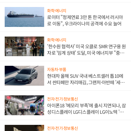
화학·에너지
로이터 "정제연료 3만 톤 한국에서 러시아
로 이동", 우크라이나의 공격에 수요 늘어
화학·에너지
'한수원 협력사' 미국 오클로 SMR 연구용 원
자로 '임계 상태' 도달, 미국 에너지부 "중요
한 이정표"
자동차·부품
현대차 올해 SUV 국내 베스트셀러 톱10에
서 싼타페만 자리매김, 그랜저·아반떼 '세단
쌍끌이'로 내수 방어
전자·전기·정보통신
아이폰18 '메모리 부족'에 출시 지연되나, 삼
성디스플레이 LG디스플레이 LG이노텍 '탈
애플' 수익 다각화 속도
전자·전기·정보통신