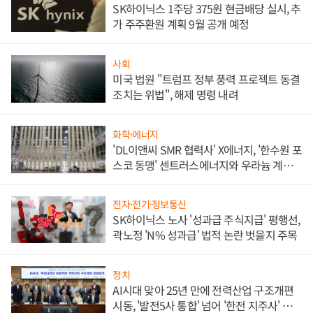
SK하이닉스 1주당 375원 현금배당 실시, 추
가 주주환원 계획 9월 공개 예정
사회
미국 법원 "트럼프 정부 풍력 프로젝트 동결
조치는 위법", 해제 명령 내려
화학·에너지
'DL이앤씨 SMR 협력사' X에너지, '한수원 포
스코 동맹' 센트러스에너지와 우라늄 계약
체결
전자·전기·정보통신
SK하이닉스 노사 '성과급 주식지급' 평행선,
곽노정 'N% 성과급' 법적 논란 벗을지 주목
정치
AI시대 맞아 25년 만에 전력산업 구조개편
시동, '발전5사 통합' 넘어 '한전 지주사' 재편