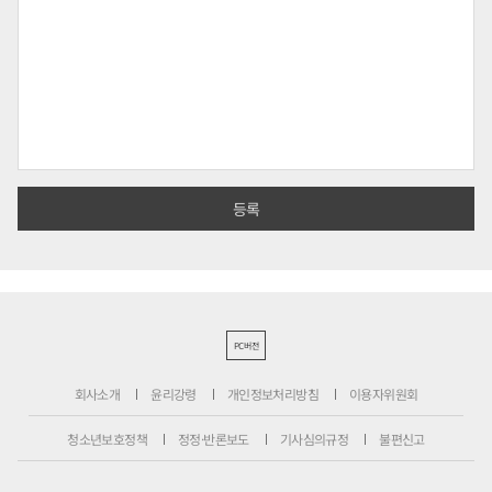
PC버전
회사소개
윤리강령
개인정보처리방침
이용자위원회
청소년보호정책
정정·반론보도
기사심의규정
불편신고