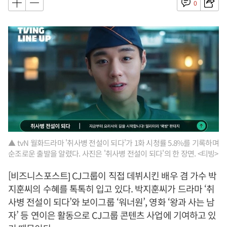
0
▲ tvN 월화드라마 '취사병 전설이 되다'가 1화 시청률 5.8%를 기록하며
순조로운 출발을 알렸다. 사진은 '취사병 전설이 되다'의 한 장면. <티빙>
[비즈니스포스트] CJ그룹이 직접 데뷔시킨 배우 겸 가수 박
지훈씨의 수혜를 톡톡히 입고 있다. 박지훈씨가 드라마 ‘취
사병 전설이 되다’와 보이그룹 ‘워너원’, 영화 ‘왕과 사는 남
자’ 등 연이은 활동으로 CJ그룹 콘텐츠 사업에 기여하고 있