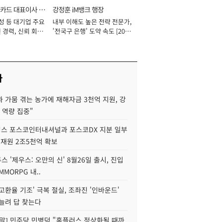
카드 대표이사 사
강정훈 iM뱅크 행장
성 등 대기업 주요
내부 이해도 높은 전략 전문가,
 경력, 신뢰 회복
'전국구 은행' 도약 속도 [2026
[2026년]
년]
사
 가뭄 겪는 농가에 재해자금 3천억 지원, 강
 역량 집중"
스 포스코인터내셔널과 포스코DX 지분 일부
 재원 2조5천억 확보
투스 '제우스: 오만의 신' 8월26일 출시, 진입
MMORPG 내..
고환율 기조' 극복 절실, 조좌진 '인바운드'
늘려 답 찾는다
정말] 민주당 민병덕 "홈플러스 정상화될 때까