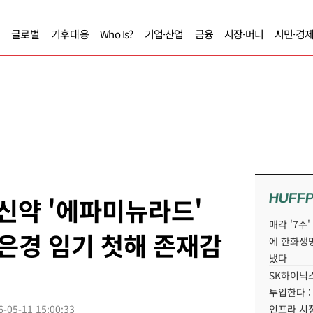
글로벌
기후대응
Who Is?
기업·산업
금융
시장·머니
시민·경
HUFF
신약 '에파미뉴라드'
매각 '7수
함은경 임기 첫해 존재감
에 한화생
냈다
SK하이닉스
투입한다 :
6-05-11 15:00:33
인프라 시