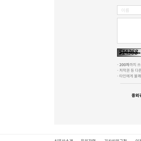
-
200자
까지 쓰실
- 저작권 등 
- 타인에게 불
중외
신문사소개
윤리강령
기사심의규정
이