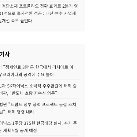
 첨단소재 포트폴리오 전환 효과로 2분기 영
01억으로 흑자전환 성공 : 대산·여수 사업재
질개선 속도 높인다
 기사
 "정제연료 3만 톤 한국에서 러시아로 이
 우크라이나의 공격에 수요 늘어
자 SK하이닉스 소극적 주주환원에 해외 증
비판, "반도체 호황 지속성 의문"
법원 "트럼프 정부 풍력 프로젝트 동결 조치
법", 해제 명령 내려
이닉스 1주당 375원 현금배당 실시, 추가 주
 계획 9월 공개 예정