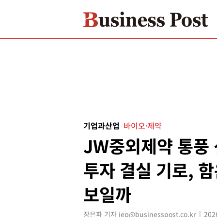
기업과산업
바이오·제약
JW중외제약 통풍 
투자 결실 기로, 
보일까
장은파 기자 jep@businesspost.co.kr
202