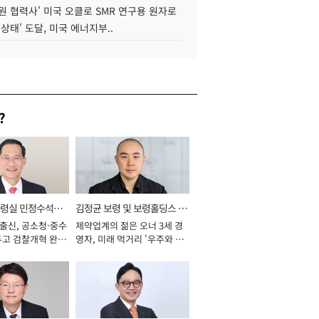
원 협력사' 미국 오클로 SMR 연구용 원자로
 상태' 도달, 미국 에너지부..
?
통령실 민정수석비
김정균 보령 및 보령홀딩스 대
 출신, 공소청·중수
제약업계의 젊은 오너 3세 경
표이사 사장
두고 검찰개혁 완수
영자, 미래 먹거리 '우주와 헬
년]
스케어' 공들여 [2026년]