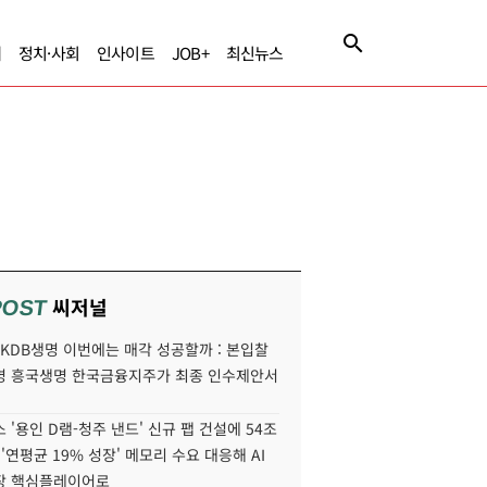
제
정치·사회
인사이트
JOB+
최신뉴스
씨저널
POST
' KDB생명 이번에는 매각 성공할까 : 본입찰
명 흥국생명 한국금융지주가 최종 인수제안서
 '용인 D램-청주 낸드' 신규 팹 건설에 54조
 '연평균 19% 성장' 메모리 수요 대응해 AI
장 핵심플레이어로