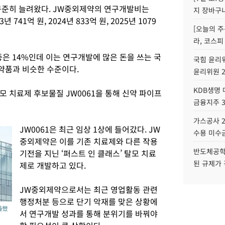
꾸준히 늘려왔다. JW중외제약의 연구개발비는
지 장바구
3년 741억 원, 2024년 833억 원, 2025년 1079
[오늘의 주
라, 코스피
중은 14%인데 이는 연구개발에 많은 돈을 쓰는 국
국힘 윤리위
약품과 비슷한 수준이다.
윤리위원 
KDB생명
 치료제 후보물질 JW0061을 통해 신약 파이프
금융지주 
가스공사 2
JW0061은 최근 임상 1상에 들어갔다. JW
수용 미수금
중외제약은 이를 기존 치료제와 다른 작용
반도체공학
기전을 지닌 ‘퍼스트 인 클래스’ 탈모 치료
된 규제가 
제로 개발하고 있다.
JW중외제약으로서는 최근 영업활동 관련
행정처분 등으로 단기 악재를 맞은 상황에
출했
서 연구개발 성과를 통해 분위기를 바꿔야