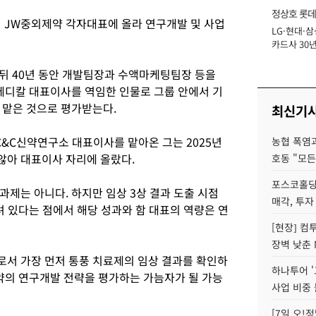
정상호 롯데
서 JW중외제약 각자대표에 올라 연구개발 및 사업
LG·현대·삼
장
카드사 30년
에 '초집중' 
 뒤 40년 동안 개발팀장과 수액마케팅팀장 등을
메디칼 대표이사를 역임한 인물로 그룹 안에서 기
 맡은 것으로 평가받는다.
최신기
C&C신약연구소 대표이사를 맡아온 그는 2025년
농협 폭염과
 않아 대표이사 자리에 올랐다.
호동 "모든
포스코홀딩
제는 아니다. 하지만 임상 3상 결과 도출 시점
매각, 투자
려 있다는 점에서 해당 성과와 함 대표의 역량은 연
[현장] 컴
장벽 낮춘 
서 가장 먼저 통풍 치료제의 임상 결과를 확인하
하나투어 '
약의 연구개발 전략을 평가하는 가늠자가 될 가능
사업 비중 
[7일 오!