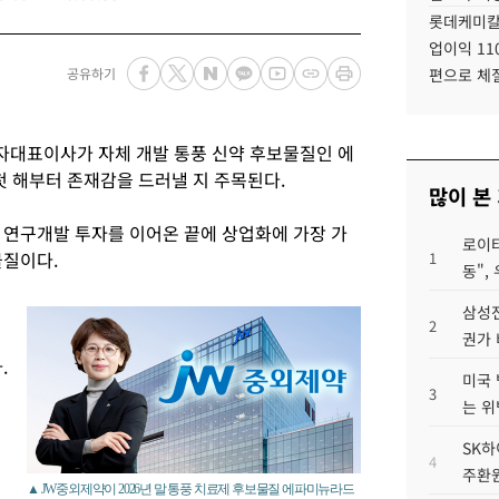
롯데케미칼
업이익 11
공유하기
편으로 체
자대표이사가 자체 개발 통풍 신약 후보물질인 에
첫 해부터 존재감을 드러낼 지 주목된다.
많이 본
연구개발 투자를 이어온 끝에 상업화에 가장 가
로이터
물질이다.
1
동",
삼성전
2
권가 
.
미국 
3
는 위
SK하
4
주환원
▲ JW중외제약이 2026년 말 통풍 치료제 후보물질 에파미뉴라드