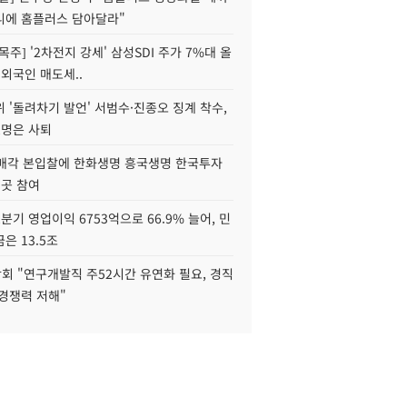
니에 홈플러스 담아달라"
목주] '2차전지 강세' 삼성SDI 주가 7%대 올
 외국인 매도세..
 '돌려차기 발언' 서범수·진종오 징계 착수,
2명은 사퇴
 매각 본입찰에 한화생명 흥국생명 한국투자
3곳 참여
분기 영업이익 6753억으로 66.9% 늘어, 민
은 13.5조
회 "연구개발직 주52시간 유연화 필요, 경직
경쟁력 저해"