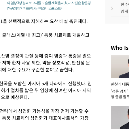
의 임상 3상 결과보고서를 도출할 계획을 세웠다. 사진은 함은경
'한수
5
JW중외제약 대표이사. <비즈니스포스트>
'임계
T1을 선택적으로 저해하는 요산 배설 촉진제다.
클래스(계열 내 최고)’ 통풍 치료제로 개발하고
Who Is
요산염 결정이 관절 등에 쌓여 염증과 통증을 일으
 저하 환자 사용 제한, 약물 상호작용, 안전성 문
지에 대한 수요가 꾸준한 분야로 꼽힌다.
한국을 포함한 아시아 5개 나라에서 진행했다. 임
한찬식 대
 허가 절차를 밟은 뒤 임상에 참여한 아시아 지역
'정통 검사'
서관
것으로 예상된다.
청 출범 앞
맡아 [2026
전략에서 상업화 가능성을 가장 먼저 가늠할 수
면 통풍 치료제의 상업화가 대표이사로서의 가장