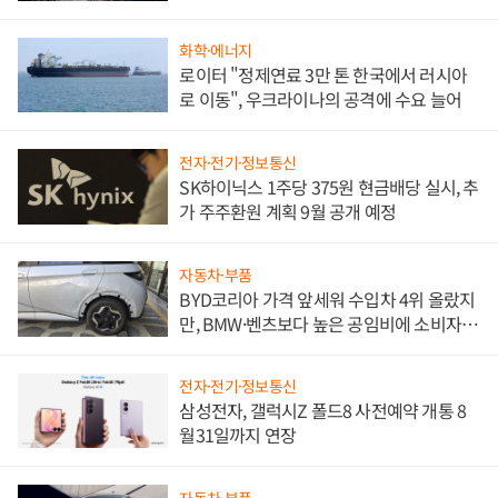
화학·에너지
로이터 "정제연료 3만 톤 한국에서 러시아
로 이동", 우크라이나의 공격에 수요 늘어
전자·전기·정보통신
SK하이닉스 1주당 375원 현금배당 실시, 추
가 주주환원 계획 9월 공개 예정
자동차·부품
BYD코리아 가격 앞세워 수입차 4위 올랐지
만, BMW·벤츠보다 높은 공임비에 소비자
불만 폭발
전자·전기·정보통신
삼성전자, 갤럭시Z 폴드8 사전예약 개통 8
월31일까지 연장