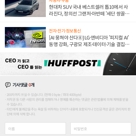
자동차·부품
현대차 SUV 국내 베스트셀러 톱10에서 사
라진다, 정의선 그랜저·아반떼 '세단 쌍끌
이'로 내수 방어
전자·전기·정보통신
[AI 뭉쳐야 산다⑧] LG·엔비디아 '피지컬 AI'
동맹 강화, 구광모 제조·데이터·기술 결집
해 종합 로보틱스 기업으로
기사댓글
0
개
200자까지 쓰실 수 있습니다. (현재 0 byte / 최대 400byte)
저작권 등 다른 사람의 권리를 침해하거나 명예를 훼손하는 댓글은 관련 법률에 의해 제재를 받을
수 있습니다.
타인에게 불쾌감을 주는 욕설 등 비하하는 단어가 내용에 포함되거나 인신공격성 글은 관리자의 판
단에 의해 삭제 합니다.