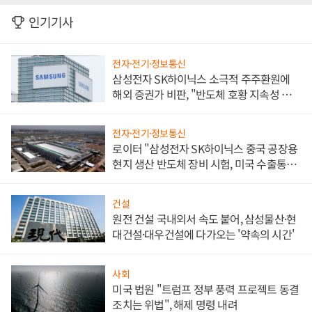
인기기사
전자·전기·정보통신
삼성전자 SK하이닉스 소극적 주주환원에
해외 증권가 비판, "반도체 호황 지속성 의
문"
전자·전기·정보통신
로이터 "삼성전자 SK하이닉스 중국 공장용
현지 생산 반도체 장비 시험, 미국 수출통제
대비"
건설
원전 건설 국내외서 속도 붙어, 삼성물산·현
대건설·대우건설에 다가오는 '약속의 시간'
사회
미국 법원 "트럼프 정부 풍력 프로젝트 동결
조치는 위법", 해제 명령 내려