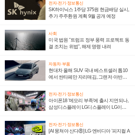
전자·전기·정보통신
SK하이닉스 1주당 375원 현금배당 실시,
추가 주주환원 계획 9월 공개 예정
사회
미국 법원 "트럼프 정부 풍력 프로젝트 동
결 조치는 위법", 해제 명령 내려
자동차·부품
현대차 올해 SUV 국내 베스트셀러 톱10
에서 싼타페만 자리매김, 그랜저·아반떼
'세단 쌍끌이'로 내수 방어
전자·전기·정보통신
아이폰18 '메모리 부족'에 출시 지연되나,
삼성디스플레이 LG디스플레이 LG이노
텍 '탈애플' 수익 다각화 속도
전자·전기·정보통신
[AI 뭉쳐야 산다⑧] LG·엔비디아 '피지컬 A