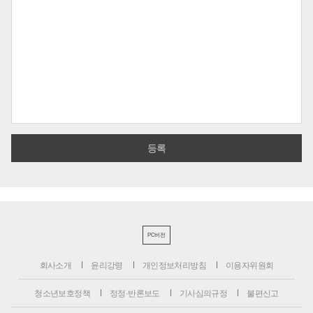
PC버전
회사소개
윤리강령
개인정보처리방침
이용자위원회
청소년보호정책
정정·반론보도
기사심의규정
불편신고