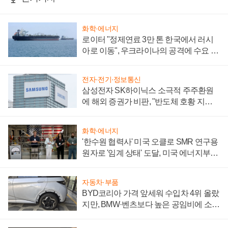
화학·에너지
로이터 "정제연료 3만 톤 한국에서 러시
아로 이동", 우크라이나의 공격에 수요 늘
어
전자·전기·정보통신
삼성전자 SK하이닉스 소극적 주주환원
에 해외 증권가 비판, "반도체 호황 지속
성 의문"
화학·에너지
'한수원 협력사' 미국 오클로 SMR 연구용
원자로 '임계 상태' 도달, 미국 에너지부
"중요한 이정표"
자동차·부품
BYD코리아 가격 앞세워 수입차 4위 올랐
지만, BMW·벤츠보다 높은 공임비에 소비
자 불만 폭발