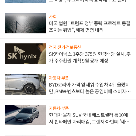
사회
미국 법원 "트럼프 정부 풍력 프로젝트 동결
조치는 위법", 해제 명령 내려
전자·전기·정보통신
SK하이닉스 1주당 375원 현금배당 실시, 추
가 주주환원 계획 9월 공개 예정
자동차·부품
BYD코리아 가격 앞세워 수입차 4위 올랐지
만, BMW·벤츠보다 높은 공임비에 소비자
불만 폭발
자동차·부품
현대차 올해 SUV 국내 베스트셀러 톱10에
서 싼타페만 자리매김, 그랜저·아반떼 '세단
쌍끌이'로 내수 방어