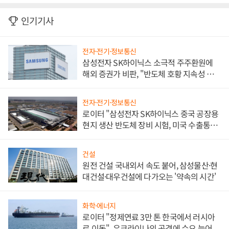
인기기사
전자·전기·정보통신
삼성전자 SK하이닉스 소극적 주주환원에
해외 증권가 비판, "반도체 호황 지속성 의
문"
전자·전기·정보통신
로이터 "삼성전자 SK하이닉스 중국 공장용
현지 생산 반도체 장비 시험, 미국 수출통제
대비"
건설
원전 건설 국내외서 속도 붙어, 삼성물산·현
대건설·대우건설에 다가오는 '약속의 시간'
화학·에너지
로이터 "정제연료 3만 톤 한국에서 러시아
로 이동", 우크라이나의 공격에 수요 늘어