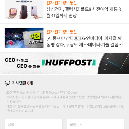
전자·전기·정보통신
삼성전자, 갤럭시Z 폴드8 사전예약 개통 8
월31일까지 연장
전자·전기·정보통신
[AI 뭉쳐야 산다⑧] LG·엔비디아 '피지컬 AI'
동맹 강화, 구광모 제조·데이터·기술 결집
해 종합 로보틱스 기업으로
기사댓글
0
개
200자까지 쓰실 수 있습니다. (현재 0 byte / 최대 400byte)
저작권 등 다른 사람의 권리를 침해하거나 명예를 훼손하는 댓글은 관련 법률에 의해 제재를 받을
수 있습니다.
타인에게 불쾌감을 주는 욕설 등 비하하는 단어가 내용에 포함되거나 인신공격성 글은 관리자의 판
단에 의해 삭제 합니다.