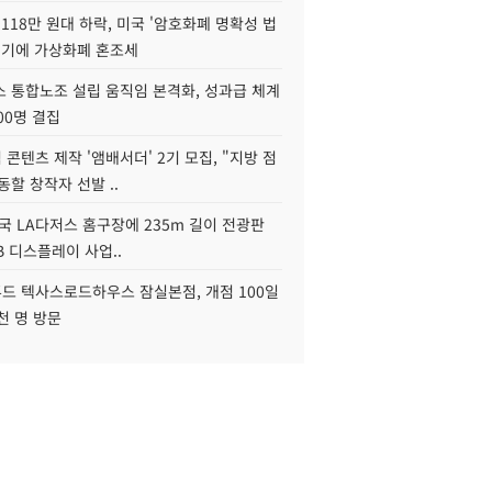
118만 원대 하락, 미국 '암호화폐 명확성 법
연기에 가상화폐 혼조세
스 통합노조 설립 움직임 본격화, 성과급 체계
00명 결집
콘텐츠 제작 '앰배서더' 2기 모집, "지방 점
동할 창작자 선발 ..
국 LA다저스 홈구장에 235m 길이 전광판
2B 디스플레이 사업..
드 텍사스로드하우스 잠실본점, 개점 100일
천 명 방문