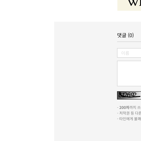
댓글 (0)
-
200자
까지 쓰실
- 저작권 등 
- 타인에게 불