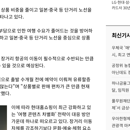
LG·현대·삼
장
카드사 30년
 상품 비중을 줄이고 일본·중국 등 단거리 노선을
에 '초집중' 
타나고 있다.
부담으로 인한 여행 수요가 줄어드는 것을 방어하
최신기
공개하고 일본·중국 등 단거리 노선을 중심으로 상품
우체국 '매
시, 최고 연
 장거리 항공의 이동이 필수적으로 수반되는 만큼
 있을 것으로 예상된다.
공정위 농
아닌데도 
으로 출발 수개월 전에 예약이 이뤄져 유류할증
하나금융그룹
않는다"며 "상품별로 판매 편차가 큰 만큼 현재
달, 임직원
말했다.
풀무원재단
이에 따라 현대홈쇼핑이 최근 강화하고 있
제'서 금상
는 '여행 콘텐츠 차별화' 전략이 대응 방안
우아한형제
가운데 하나로 떠오르고 있다. 장거리 이동
관광객 마
자체를 강조하기보다 문화·예술·체험 요소