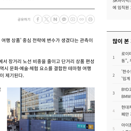
SK하이닉스
에 임직원 
공유하기
 여행 상품' 중심 전략에 변수가 생겼다는 관측이
많이 본
로이터
1
서 장거리 노선 비중을 줄이고 단거리 상품 편성
동",
역시 문화·예술·체험 요소를 결합한 테마형 여행
'한수
이 제기된다.
2
'임계
료
BYD
3
BMW
현대차
4
페만 
아이폰
5