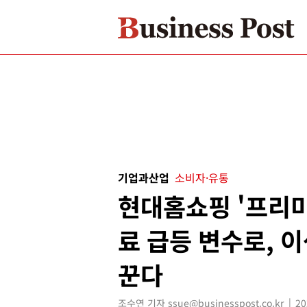
기업과산업
소비자·유통
현대홈쇼핑 '프리미
료 급등 변수로, 
꾼다
조수연 기자 ssue@businesspost.co.kr
20