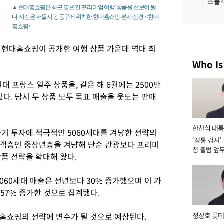
스플레
▲ 현대홈쇼핑은 최근 몇 년간 '프리미엄 여행' 상품을 선보여 왔
다. 사진은 서울시 강동구에 위치한 현대홈쇼핑 본사 전경. <현대
홈쇼핑>
 현대홈쇼핑이 공개한 여행 상품 가운데 역대 최
Who Is
원대 프랑스 일주 상품을, 같은 해 6월에는 2500만
있다. 당시 두 상품 모두 목표 매출을 웃도는 판매
한찬식 대
자기 투자에 적극적인 5060세대를 겨냥한 전략의
'정통 검사'
서관
고객층인 중장년층을 겨냥해 단순 관광보다 프리미
청 출범 앞
품 전략을 확대해 왔다.
맡아 [2026
5060세대 매출은 전년보다 30% 증가했으며 이 가
 57% 증가한 것으로 집계됐다.
홈쇼핑의 전략에 변수가 될 것으로 예상된다.
정상호 롯데