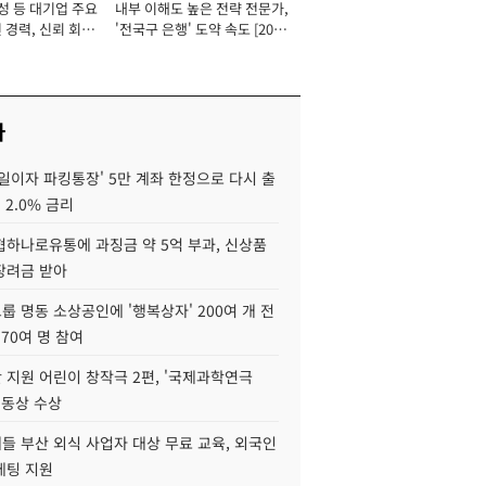
성 등 대기업 주요
내부 이해도 높은 전략 전문가,
 경력, 신뢰 회복
'전국구 은행' 도약 속도 [2026
[2026년]
년]
사
일이자 파킹통장' 5만 계좌 한정으로 다시 출
 2.0% 금리
협하나로유통에 과징금 약 5억 부과, 신상품
장려금 받아
 명동 소상공인에 '행복상자' 200여 개 전
 70여 명 참여
 지원 어린이 창작극 2편, '국제과학연극
·동상 수상
들 부산 외식 사업자 대상 무료 교육, 외국인
케팅 지원