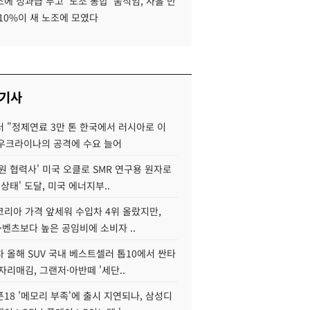
에 성과급 두고 '노조 통합' 움직임, 사흘 만
10%이 새 노조에 모였다
 기사
 "정제연료 3만 톤 한국에서 러시아로 이
 우크라이나의 공격에 수요 늘어
원 협력사' 미국 오클로 SMR 연구용 원자로
 상태' 도달, 미국 에너지부..
코리아 가격 앞세워 수입차 4위 올랐지만,
·벤츠보다 높은 공임비에 소비자 ..
 올해 SUV 국내 베스트셀러 톱10에서 싼타
자리매김, 그랜저·아반떼 '세단..
18 '메모리 부족'에 출시 지연되나, 삼성디