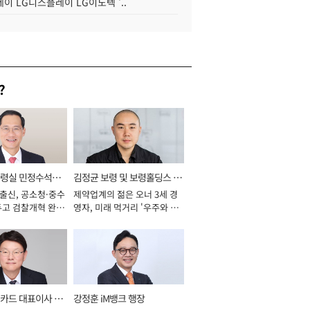
이 LG디스플레이 LG이노텍 '..
?
통령실 민정수석비
김정균 보령 및 보령홀딩스 대
 출신, 공소청·중수
제약업계의 젊은 오너 3세 경
표이사 사장
두고 검찰개혁 완수
영자, 미래 먹거리 '우주와 헬
년]
스케어' 공들여 [2026년]
카드 대표이사 사
강정훈 iM뱅크 행장