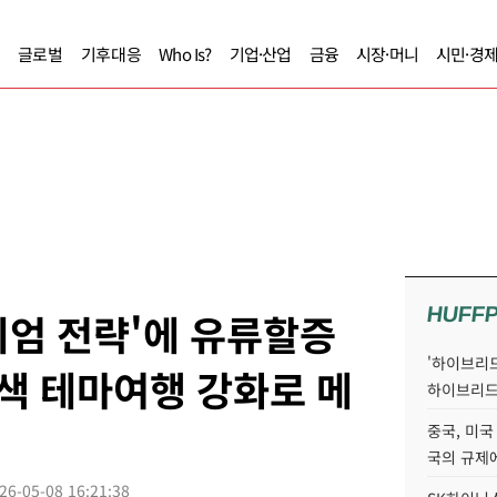
글로벌
기후대응
Who Is?
기업·산업
금융
시장·머니
시민·경
HUFF
엄 전략'에 유류할증
'하이브리드
이색 테마여행 강화로 메
하이브리드
중국, 미국
국의 규제에
26-05-08 16:21:38