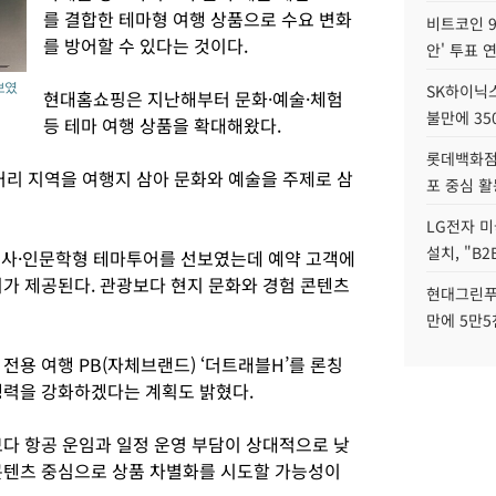
를 결합한 테마형 여행 상품으로 수요 변화
비트코인 9
를 방어할 수 있다는 것이다.
안' 투표 
보였
SK하이닉
현대홈쇼핑은 지난해부터 문화·예술·체험
불만에 35
등 테마 여행 상품을 확대해왔다.
롯데백화점 
거리 지역을 여행지 삼아 문화와 예술을 주제로 삼
포 중심 활
LG전자 미
설치, "B
 역사·인문학형 테마투어를 선보였는데 예약 고객에
의가 제공된다. 관광보다 현지 문화와 경험 콘텐츠
현대그린푸
만에 5만5
전용 여행 PB(자체브랜드) ‘더트래블H’를 론칭
쟁력을 강화하겠다는 계획도 밝혔다.
보다 항공 운임과 일정 운영 부담이 상대적으로 낮
콘텐츠 중심으로 상품 차별화를 시도할 가능성이