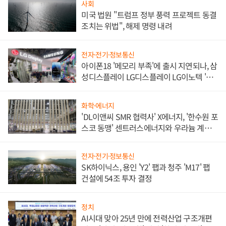
사회
미국 법원 "트럼프 정부 풍력 프로젝트 동결
조치는 위법", 해제 명령 내려
전자·전기·정보통신
아이폰18 '메모리 부족'에 출시 지연되나, 삼
성디스플레이 LG디스플레이 LG이노텍 '탈
애플' 수익 다각화 속도
화학·에너지
'DL이앤씨 SMR 협력사' X에너지, '한수원 포
스코 동맹' 센트러스에너지와 우라늄 계약
체결
전자·전기·정보통신
SK하이닉스, 용인 'Y2' 팹과 청주 'M17' 팹
건설에 54조 투자 결정
정치
AI시대 맞아 25년 만에 전력산업 구조개편