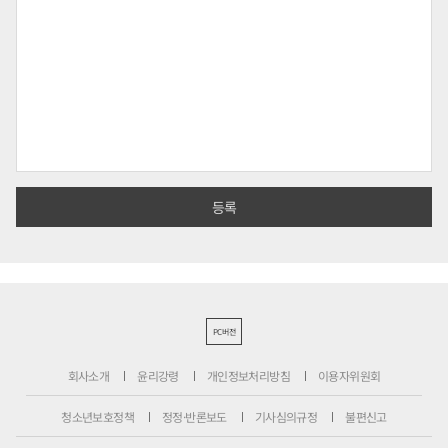
PC버전
회사소개
윤리강령
개인정보처리방침
이용자위원회
청소년보호정책
정정·반론보도
기사심의규정
불편신고