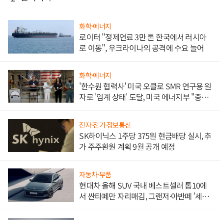
화학·에너지
로이터 "정제연료 3만 톤 한국에서 러시아
로 이동", 우크라이나의 공격에 수요 늘어
화학·에너지
'한수원 협력사' 미국 오클로 SMR 연구용 원
자로 '임계 상태' 도달, 미국 에너지부 "중요
한 이정표"
전자·전기·정보통신
SK하이닉스 1주당 375원 현금배당 실시, 추
가 주주환원 계획 9월 공개 예정
자동차·부품
현대차 올해 SUV 국내 베스트셀러 톱10에
서 싼타페만 자리매김, 그랜저·아반떼 '세단
쌍끌이'로 내수 방어