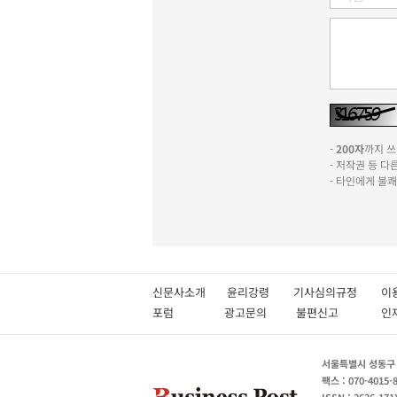
-
200자
까지 쓰실
- 저작권 등 
- 타인에게 불
신문사소개
윤리강령
기사심의규정
이
포럼
광고문의
불편신고
서울특별시 성동구 성
팩스 : 070-4015-
ISSN : 2636-171