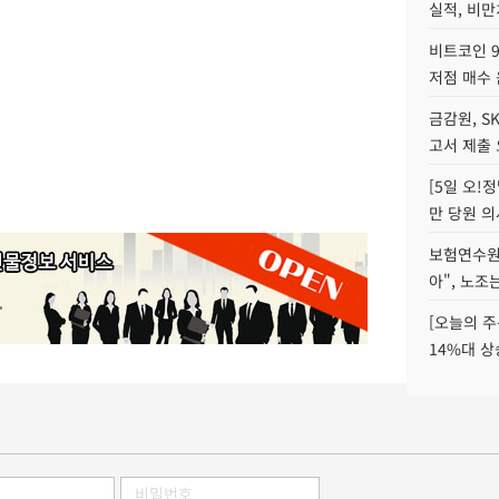
실적, 비만
비트코인 9
저점 매수 
금감원, S
고서 제출
[5일 오!
만 당원 의
보험연수원장
아", 노조
[오늘의 주
14%대 상