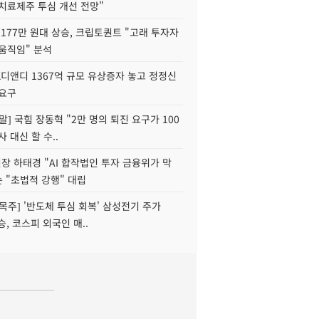
치료제주 투심 개선 전망"
177만 원대 상승, 크립토퀀트 "고래 투자자
움직임" 분석
K디앤디 1367억 규모 유상증자 놓고 정정신
 요구
정말] 국힘 장동혁 "2만 명의 퇴진 요구가 100
사 대신 할 수..
 하태경 "AI 합작법인 투자 금융위가 막
는 "초법적 강행" 대립
목주] '반도체 투심 회복' 삼성전기 주가
승, 코스피 외국인 매..