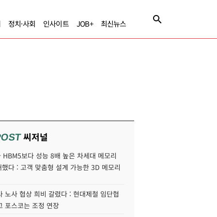
제
정치·사회
인사이트
JOB+
최신뉴스
씨저널
POST
HBM5보다 성능 8배 높은 차세대 메모리
개했다 : 고객 맞춤형 설계 가능한 3D 메모리
 노사 협상 희비 갈렸다 : 현대제철 임단협
고 포스코는 조정 연장