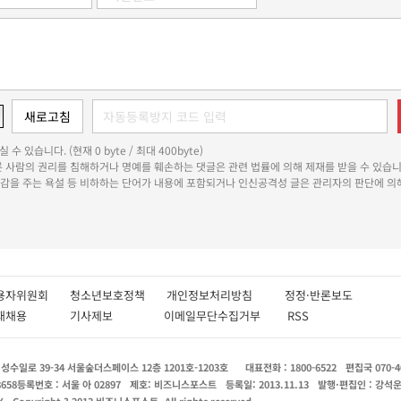
 수 있습니다. (현재 0 byte / 최대 400byte)
다른 사람의 권리를 침해하거나 명예를 훼손하는 댓글은 관련 법률에 의해 제재를 받을 수 있습니
쾌감을 주는 욕설 등 비하하는 단어가 내용에 포함되거나 인신공격성 글은 관리자의 판단에 의해
용자위원회
청소년보호정책
개인정보처리방침
정정·반론보도
인재채용
기사제보
이메일무단수집거부
RSS
수일로 39-34 서울숲더스페이스 12층 1201호-1203호
대표전화 : 1800-6522
편집국 070-4
8658
등록번호 : 서울 아 02897
제호: 비즈니스포스트
등록일: 2013.11.13
발행·편집인 : 강석
X
Copyright ? 2013 비즈니스포스트. All rights reserved.