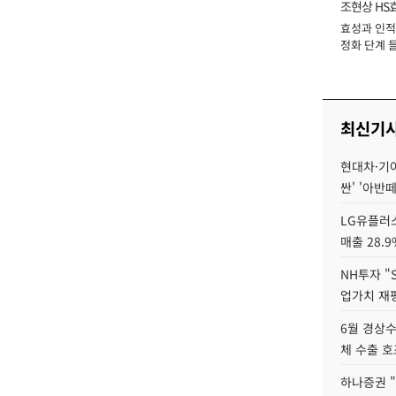
조현상 HS
효성과 인적 
장
정화 단계 들
최신기
현대차·기아 
싼' '아반떼
LG유플러스
매출 28.
NH투자 "
업가치 재
6월 경상수
체 수출 호
하나증권 