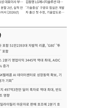
효성 대표이사 부회
김동명 LG에너지솔루션 대표
분할 2년, 실적 안
'기술중심' 구광모 힘실은 개발
이사 사장
어서 [2026년]
자 출신 첫 수장, 기술압도로
경쟁력 확보 사활 [2026년]
사
포함 51만2393대 자발적 리콜, 'G80' '투
' 포함
 2분기 영업이익 3445억 역대 최대, AIDC
9% 증가
SK텔레콤 AI 데이터센터로 성장동력 확보, 기
평가 기회"
지 497억3천만 달러 흑자로 역대 최대, 반도
조 영향
"일라이릴리 마운자로 판매 호조에 2분기 호