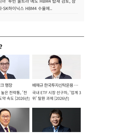
아 '루빈 울트라'에도 HBM4 탑재 검토, 삼
·SK하이닉스 HBM4 수율에..
?
뱅크 행장
배재규 한국투자신탁운용 대
높은 전략통, '전
국내 ETF 시장 선구자, '업계 3
표이사 사장
도약 속도 [2026년]
위' 탈환 과제 [2026년]