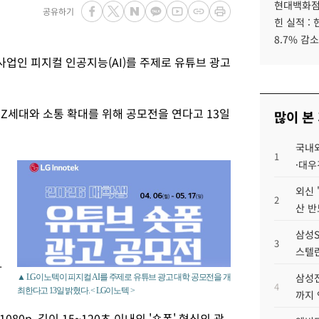
현대백화점그
공유하기
힌 실적 :
8.7% 감소
사업인 피지컬 인공지능(AI)를 주제로 유튜브 광고
Z세대와 소통 확대를 위해 공모전을 연다고 13일
많이 본
국내외
1
·대우
외신 
2
산 반
삼성S
3
스텔란
나
삼성전
▲ LG이노텍이 피지컬 AI를 주제로 유튜브 광고 대학 공모전을 개
4
최한다고 13일 밝혔다. < LG이노텍 >
까지
0p, 길이 15~120초 이내의 '숏폼' 형식의 광