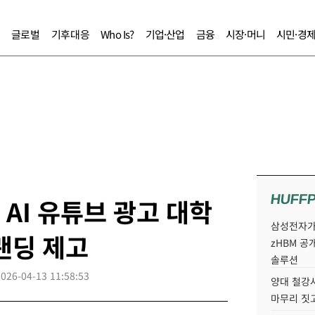
글로벌
기후대응
Who Is?
기업·산업
금융
시장·머니
시민·경
HUFF
 AI 유튜브 광고 대학
삼성전자가 
랜딩 제고
zHBM 공
솔루션
2026-04-13 11:58:53
양대 철강사
마무리 짓