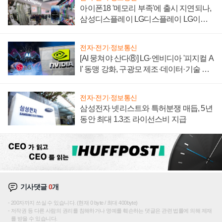
아이폰18 '메모리 부족'에 출시 지연되나,
삼성디스플레이 LG디스플레이 LG이노
텍 '탈애플' 수익 다각화 속도
전자·전기·정보통신
[AI 뭉쳐야 산다⑧] LG·엔비디아 '피지컬 A
I' 동맹 강화, 구광모 제조·데이터·기술 결
집해 종합 로보틱스 기업으로
전자·전기·정보통신
삼성전자 넷리스트와 특허분쟁 매듭, 5년
동안 최대 1.3조 라이선스비 지급
기사댓글
0
개
200자까지 쓰실 수 있습니다. (현재 0 byte / 최대 400byte)
저작권 등 다른 사람의 권리를 침해하거나 명예를 훼손하는 댓글은 관련 법률에 의해 제재
를 받을 수 있습니다.