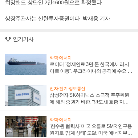
희망밴드 상단인 2만1600원으로 확정했다.
상장주관사는 신한투자증권이다. 박재용 기자
인기기사
화학·에너지
로이터 "정제연료 3만 톤 한국에서 러시
아로 이동", 우크라이나의 공격에 수요 늘
어
전자·전기·정보통신
삼성전자 SK하이닉스 소극적 주주환원
에 해외 증권가 비판, "반도체 호황 지속
성 의문"
화학·에너지
'한수원 협력사' 미국 오클로 SMR 연구용
원자로 '임계 상태' 도달, 미국 에너지부