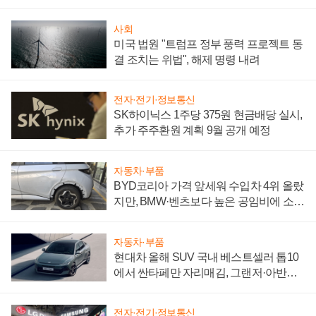
"중요한 이정표"
사회
미국 법원 "트럼프 정부 풍력 프로젝트 동
결 조치는 위법", 해제 명령 내려
전자·전기·정보통신
SK하이닉스 1주당 375원 현금배당 실시,
추가 주주환원 계획 9월 공개 예정
자동차·부품
BYD코리아 가격 앞세워 수입차 4위 올랐
지만, BMW·벤츠보다 높은 공임비에 소비
자 불만 폭발
자동차·부품
현대차 올해 SUV 국내 베스트셀러 톱10
에서 싼타페만 자리매김, 그랜저·아반떼
'세단 쌍끌이'로 내수 방어
전자·전기·정보통신