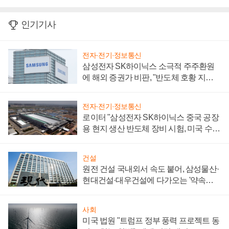
인기기사
전자·전기·정보통신
삼성전자 SK하이닉스 소극적 주주환원
에 해외 증권가 비판, "반도체 호황 지속
성 의문"
전자·전기·정보통신
로이터 "삼성전자 SK하이닉스 중국 공장
용 현지 생산 반도체 장비 시험, 미국 수출
통제 대비"
건설
원전 건설 국내외서 속도 붙어, 삼성물산·
현대건설·대우건설에 다가오는 '약속의
시간'
사회
미국 법원 "트럼프 정부 풍력 프로젝트 동