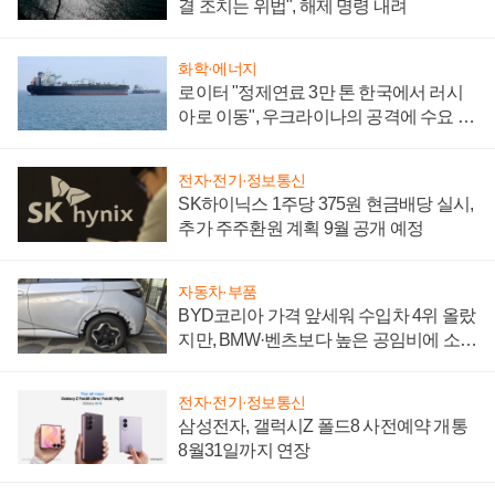
결 조치는 위법", 해제 명령 내려
화학·에너지
로이터 "정제연료 3만 톤 한국에서 러시
아로 이동", 우크라이나의 공격에 수요 늘
어
전자·전기·정보통신
SK하이닉스 1주당 375원 현금배당 실시,
추가 주주환원 계획 9월 공개 예정
자동차·부품
BYD코리아 가격 앞세워 수입차 4위 올랐
지만, BMW·벤츠보다 높은 공임비에 소비
자 불만 폭발
전자·전기·정보통신
삼성전자, 갤럭시Z 폴드8 사전예약 개통
8월31일까지 연장