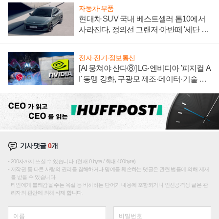
자동차·부품
현대차 SUV 국내 베스트셀러 톱10에서
사라진다, 정의선 그랜저·아반떼 '세단 쌍
끌이'로 내수 방어
전자·전기·정보통신
[AI 뭉쳐야 산다⑧] LG·엔비디아 '피지컬 A
I' 동맹 강화, 구광모 제조·데이터·기술 결
집해 종합 로보틱스 기업으로
기사댓글
0
개
200자까지 쓰실 수 있습니다. (현재 0 byte / 최대 400byte)
저작권 등 다른 사람의 권리를 침해하거나 명예를 훼손하는 댓글은 관련 법률에 의해 제재
를 받을 수 있습니다.
타인에게 불쾌감을 주는 욕설 등 비하하는 단어가 내용에 포함되거나 인신공격성 글은 관
리자의 판단에 의해 삭제 합니다.