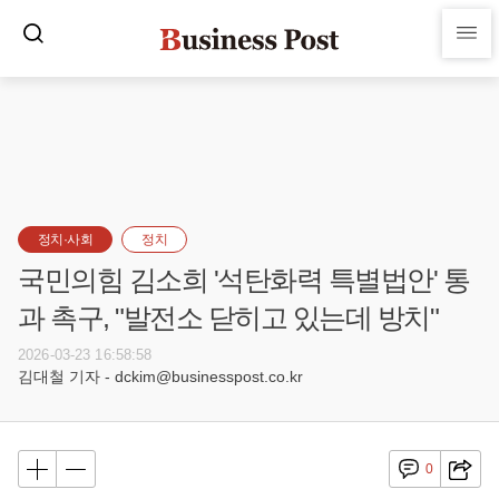
정치·사회
정치
국민의힘 김소희 '석탄화력 특별법안' 통
과 촉구, "발전소 닫히고 있는데 방치"
2026-03-23 16:58:58
김대철 기자 - dckim@businesspost.co.kr
0