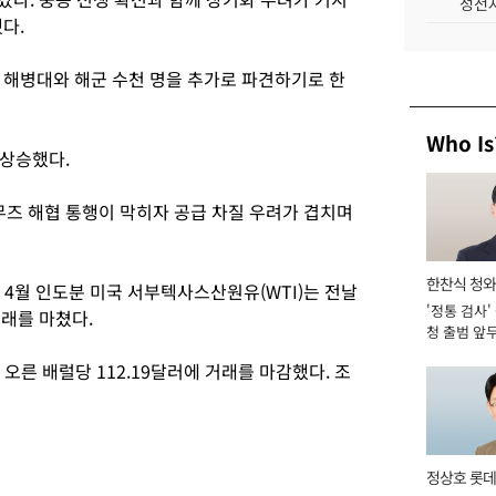
성전자
다.
 해병대와 해군 수천 명을 추가로 파견하기로 한
Who Is
 상승했다.
무즈 해협 통행이 막히자 공급 차질 우려가 겹치며
한찬식 청
4월 인도분 미국 서부텍사스산원유(WTI)는 전날
'정통 검사'
관
거래를 마쳤다.
청 출범 앞
맡아 [2026
 오른 배럴당 112.19달러에 거래를 마감했다. 조
정상호 롯데