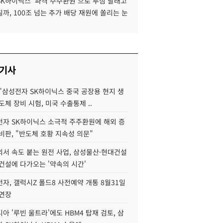
SK하이닉스 '파격 주주환원'으로 투심 달래고
까, 100조 넘는 추가 배당 재원에 쏠리는 눈
 기사
"삼성전자 SK하이닉스 중국 공장용 현지 생
도체 장비 시험, 미국 수출통제 ..
자 SK하이닉스 소극적 주주환원에 해외 증
비판, "반도체 호황 지속성 의문"
서 속도 붙는 원전 사업, 삼성물산·현대건설
건설에 다가오는 '약속의 시간'
자, 갤럭시Z 폴드8 사전예약 개통 8월31일
 연장
아 '루빈 울트라'에도 HBM4 탑재 검토, 삼