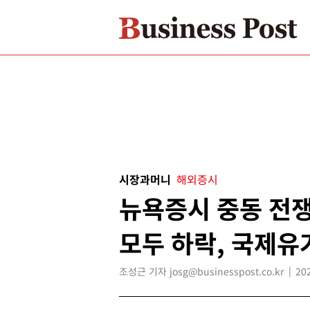
시장과머니
해외증시
뉴욕증시 중동 전쟁
모두 하락, 국제유
조성근 기자 josg@businesspost.co.kr
20