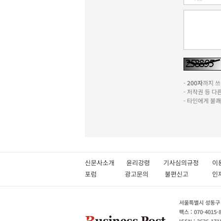
-
200자
까지 쓰실
- 저작권 등 
- 타인에게 불
신문사소개
윤리강령
기사심의규정
이
포럼
광고문의
불편신고
서울특별시 성동구 성
팩스 : 070-4015-
ISSN : 2636-171