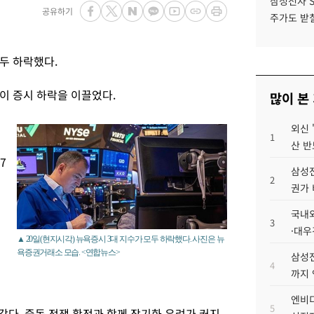
삼성전자 
공유하기
주가도 받칠
두 하락했다.
이 증시 하락을 이끌었다.
많이 본
에
외신 
1
산 반
7
삼성전
2
권가 
국내외
3
·대우
▲ 20일(현지시각) 뉴욕증시 3대 지수가 모두 하락했다. 사진은 뉴
욕증권거래소 모습. <연합뉴스>
삼성전
4
까지
엔비디
5
갔다. 중동 전쟁 확전과 함께 장기화 우려가 커지