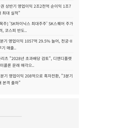
권 상반기 영업이익 2조2천억 순이익 1조7
대 최대 실적"
목주] 'SK하이닉스 최대주주' SK스퀘어 주가
려, 코스피 반도..
2분기 영업이익 1057억 29.5% 늘어, 천궁-II
기 매출..
화리츠 "2028년 초과배당 검토", 디앤디플랫
미콜론 문래 매각으..
분기 영업이익 208억으로 흑자전환, "3분기
재 본격 출하"