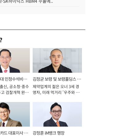
·SK하이닉스 HBM4 수율에..
?
와대 민정수석비서
김정균 보령 및 보령홀딩스 대
 출신, 공소청·중수
제약업계의 젊은 오너 3세 경
표이사 사장
두고 검찰개혁 완수
영자, 미래 먹거리 '우주와 헬
년]
스케어' 공들여 [2026년]
카드 대표이사 사
강정훈 iM뱅크 행장