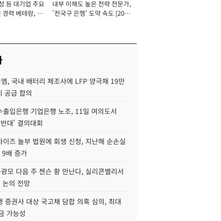
성 등 대기업 주요
내부 이해도 높은 전략 전문가,
 경력 베테랑, 신
'전국구 은행' 도약 속도 [2026
'초집중' 영업정지
년]
[2026년]
사
, 국내 배터리 제조사에 LFP 양극재 19만
기 공급 합의
수출입은행 기업은행 노조, 11일 여의도서
 반대' 결의대회
차이즈 놀부 법원에 회생 신청, 지난해 순손실
 9배 증가
구광모 다음 주 젠슨 황 만난다, 실리콘밸리서
' 논의 전망
 증권사 대상 국고채 담합 의혹 심의, 최대
금 가능성