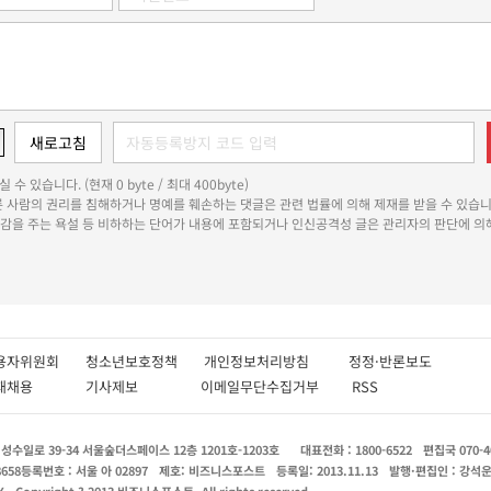
 수 있습니다. (현재 0 byte / 최대 400byte)
다른 사람의 권리를 침해하거나 명예를 훼손하는 댓글은 관련 법률에 의해 제재를 받을 수 있습니
쾌감을 주는 욕설 등 비하하는 단어가 내용에 포함되거나 인신공격성 글은 관리자의 판단에 의해
용자위원회
청소년보호정책
개인정보처리방침
정정·반론보도
인재채용
기사제보
이메일무단수집거부
RSS
수일로 39-34 서울숲더스페이스 12층 1201호-1203호
대표전화 : 1800-6522
편집국 070-4
8658
등록번호 : 서울 아 02897
제호: 비즈니스포스트
등록일: 2013.11.13
발행·편집인 : 강석
X
Copyright ? 2013 비즈니스포스트. All rights reserved.