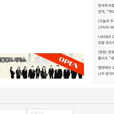
한국투자증
천억, "역
[오늘의 주
13%대 내
LIGD&A 
포함 유도무
[현장] 한
폼리츠 "세
엘앤에프 2
LFP 양극