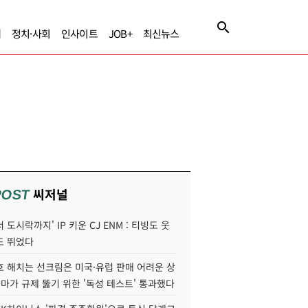
제
정치·사회
인사이트
JOB+
최신뉴스
씨저널
POST
 도시락까지' IP 키운 CJ ENM : 티빙도 웃
도 뛰었다
호 해치는 선크림은 미국·유럽 판매 어려운 상
콜마가 규제 뚫기 위한 '독성 테스트' 통과했다