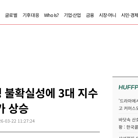
글로벌
기후대응
Who Is?
기업·산업
금융
시장·머니
시민·경
HUFF
 불확실성에 3대 지수
'드라마에서
가 상승
고 커머스
바닷속 산
26-03-22 11:27:24
황 : 한국