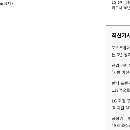
LG·현대·삼
장
배포금지>
카드사 30년
뢰 회복에 
제재 '부담' 
최신기
포스코퓨처엠
톤 6년 장
산업은행 
'지방 이전
한식 프랜
139억으로
LG 회장 
'피지컬 AI
공정위 은행
15조 과징