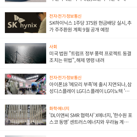
쌍끌이'로 내수 방어
전자·전기·정보통신
SK하이닉스 1주당 375원 현금배당 실시, 추
가 주주환원 계획 9월 공개 예정
사회
미국 법원 "트럼프 정부 풍력 프로젝트 동결
조치는 위법", 해제 명령 내려
전자·전기·정보통신
아이폰18 '메모리 부족'에 출시 지연되나, 삼
성디스플레이 LG디스플레이 LG이노텍 '탈
애플' 수익 다각화 속도
화학·에너지
'DL이앤씨 SMR 협력사' X에너지, '한수원 포
스코 동맹' 센트러스에너지와 우라늄 계약
체결