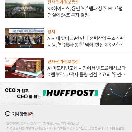
전자·전기·정보통신
SK하이닉스, 용인 'Y2' 팹과 청주 'M17' 팹
건설에 54조 투자 결정
정치
AI시대 맞아 25년 만에 전력산업 구조개편
시동, '발전5사 통합' 넘어 '한전 지주사' 재편
론도
전자·전기·정보통신
AI 메모리반도체 시장에서 낸드플래시보다
D램 부각, 고객사 물량 선점 수요의 '우선순
위'
기사댓글
0
개
200자까지 쓰실 수 있습니다. (현재 0 byte / 최대 400byte)
저작권 등 다른 사람의 권리를 침해하거나 명예를 훼손하는 댓글은 관련 법률에 의해 제재를 받을