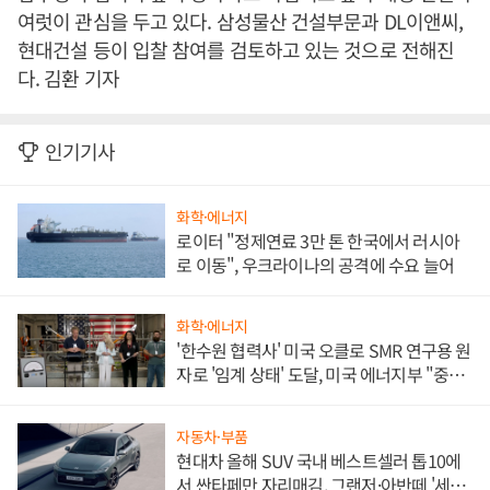
여럿이 관심을 두고 있다. 삼성물산 건설부문과 DL이앤씨,
현대건설 등이 입찰 참여를 검토하고 있는 것으로 전해진
다. 김환 기자
인기기사
화학·에너지
로이터 "정제연료 3만 톤 한국에서 러시아
로 이동", 우크라이나의 공격에 수요 늘어
화학·에너지
'한수원 협력사' 미국 오클로 SMR 연구용 원
자로 '임계 상태' 도달, 미국 에너지부 "중요
한 이정표"
자동차·부품
현대차 올해 SUV 국내 베스트셀러 톱10에
서 싼타페만 자리매김, 그랜저·아반떼 '세단