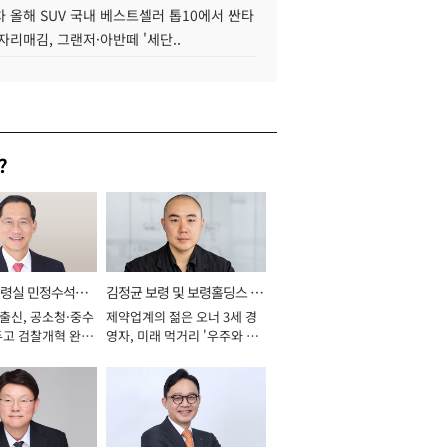
 올해 SUV 국내 베스트셀러 톱10에서 싼타
자리매김, 그랜저·아반떼 '세단..
?
통령실 민정수석비
김정균 보령 및 보령홀딩스 대
 출신, 공소청·중수
제약업계의 젊은 오너 3세 경
표이사 사장
두고 검찰개혁 완수
영자, 미래 먹거리 '우주와 헬
년]
스케어' 공들여 [2026년]