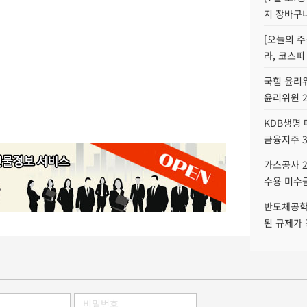
지 장바구
[오늘의 주
라, 코스피
국힘 윤리위
윤리위원 
KDB생명
금융지주 
가스공사 2
수용 미수금
반도체공학
된 규제가 