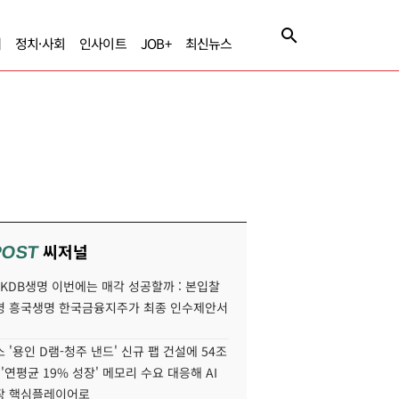
제
정치·사회
인사이트
JOB+
최신뉴스
씨저널
POST
' KDB생명 이번에는 매각 성공할까 : 본입찰
명 흥국생명 한국금융지주가 최종 인수제안서
 '용인 D램-청주 낸드' 신규 팹 건설에 54조
 '연평균 19% 성장' 메모리 수요 대응해 AI
장 핵심플레이어로