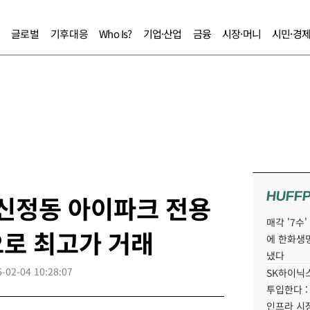
글로벌
기후대응
Who Is?
기업·산업
금융
시장·머니
시민·경
HUFF
 신정동 아이파크 전용
매각 '7수
억으로 최고가 거래
에 한화생
냈다
-02-04 10:28:07
SK하이닉스
투입한다 :
인프라 시