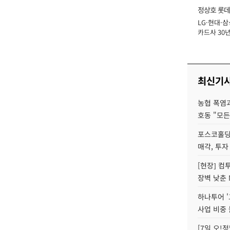
정상호 롯데
LG·현대·삼
장
카드사 30년
에 '초집중' 
최신기
농협 폭염과
호동 "모든
포스코홀딩
매각, 투자
[현장] 컴
장벽 낮춘 
하나투어 '
사업 비중 
[7일 오!