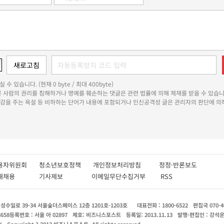
 수 있습니다. (현재 0 byte / 최대 400byte)
다른 사람의 권리를 침해하거나 명예를 훼손하는 댓글은 관련 법률에 의해 제재를 받을 수 있습니
쾌감을 주는 욕설 등 비하하는 단어가 내용에 포함되거나 인신공격성 글은 관리자의 판단에 의해
용자위원회
청소년보호정책
개인정보처리방침
정정·반론보도
인재채용
기사제보
이메일무단수집거부
RSS
수일로 39-34 서울숲더스페이스 12층 1201호-1203호
대표전화 : 1800-6522
편집국 070-4
8658
등록번호 : 서울 아 02897
제호: 비즈니스포스트
등록일: 2013.11.13
발행·편집인 : 강석
X
Copyright ? 2013 비즈니스포스트. All rights reserved.