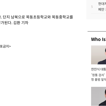
현대차
5
페만 
다. 단지 남북으로 목동초등학교와 목동중학교를
가된다. 김환 기자
Who Is
배포금지>
한찬식 대
'정통 검사'
서관
청 출범 앞
맡아 [2026