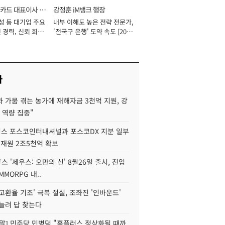
카드 대표이사 사
강정훈 iM뱅크 행장
성 등 대기업 주요
내부 이해도 높은 전략 전문가,
 경력, 신뢰 회복
'전국구 은행' 도약 속도 [2026
[2026년]
년]
사
 가뭄 겪는 농가에 재해자금 3천억 지원, 강
 역량 집중"
스 포스코인터내셔널과 포스코DX 지분 일부
 재원 2조5천억 확보
투스 '제우스: 오만의 신' 8월26일 출시, 진입
MMORPG 내..
고환율 기조' 극복 절실, 조좌진 '인바운드'
늘려 답 찾는다
정말] 민주당 민병덕 "홈플러스 정상화될 때까