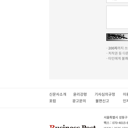
-
200자
까지 쓰실
- 저작권 등 
- 타인에게 불
신문사소개
윤리강령
기사심의규정
이
포럼
광고문의
불편신고
서울특별시 성동구 성
팩스 : 070-4015-
ISSN : 2636-171