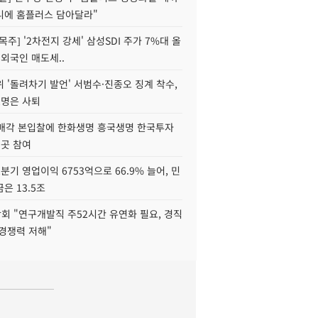
니에 홈플러스 담아달라"
목주] '2차전지 강세' 삼성SDI 주가 7%대 올
 외국인 매도세..
 '돌려차기 발언' 서범수·진종오 징계 착수,
2명은 사퇴
 매각 본입찰에 한화생명 흥국생명 한국투자
3곳 참여
분기 영업이익 6753억으로 66.9% 늘어, 민
은 13.5조
회 "연구개발직 주52시간 유연화 필요, 경직
경쟁력 저해"