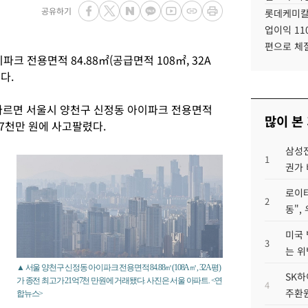
공유하기
롯데케미칼
업이익 11
편으로 체
크 전용면적 84.88㎡(공급면적 108㎡, 32A
다.
따르면 서울시 양천구 신정동 아이파크 전용면적
많이 본
1억7천만 원에 사고팔렸다.
삼성전
1
권가 
로이터
2
동",
미국 
3
는 위
▲ 서울 양천구 신정동 아이파크 전용면적 84.88㎡(108A㎡, 32A평)
SK하
가 종전 최고가 21억7천 만원에 거래됐다. 사진은 서울 아파트. <연
4
주환원
합뉴스>