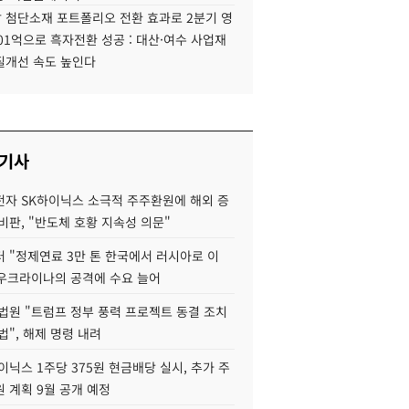
 첨단소재 포트폴리오 전환 효과로 2분기 영
01억으로 흑자전환 성공 : 대산·여수 사업재
질개선 속도 높인다
 기사
자 SK하이닉스 소극적 주주환원에 해외 증
비판, "반도체 호황 지속성 의문"
 "정제연료 3만 톤 한국에서 러시아로 이
 우크라이나의 공격에 수요 늘어
법원 "트럼프 정부 풍력 프로젝트 동결 조치
법", 해제 명령 내려
이닉스 1주당 375원 현금배당 실시, 추가 주
 계획 9월 공개 예정