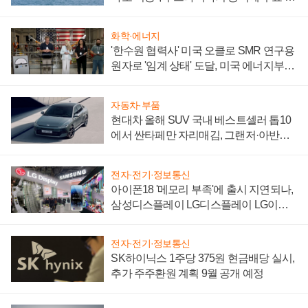
어
화학·에너지
'한수원 협력사' 미국 오클로 SMR 연구용
원자로 '임계 상태' 도달, 미국 에너지부
"중요한 이정표"
자동차·부품
현대차 올해 SUV 국내 베스트셀러 톱10
에서 싼타페만 자리매김, 그랜저·아반떼
'세단 쌍끌이'로 내수 방어
전자·전기·정보통신
아이폰18 '메모리 부족'에 출시 지연되나,
삼성디스플레이 LG디스플레이 LG이노
텍 '탈애플' 수익 다각화 속도
전자·전기·정보통신
SK하이닉스 1주당 375원 현금배당 실시,
추가 주주환원 계획 9월 공개 예정