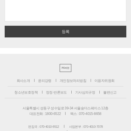
PC버전
회사소개
윤리강령
개인정보처리방침
이용자위원회
청소년보호정책
정정·반론보도
기사심의규정
불편신고
서울특별시 성동구 성수일로 39-34 서울숲더스페이스 12층
대표전화 : 1800-6522
팩스 : 070-4015-8658
편집국 : 070-4010-8512
사업본부 : 070-4010-7078