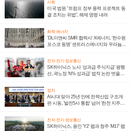
사회
미국 법원 "트럼프 정부 풍력 프로젝트 동
결 조치는 위법", 해제 명령 내려
화학·에너지
'DL이앤씨 SMR 협력사' X에너지, '한수원
포스코 동맹' 센트러스에너지와 우라늄
계약 체결
전자·전기·정보통신
SK하이닉스 노사 '성과급 주식지급' 평행
선, 곽노정 'N% 성과급' 법적 논란 벗을지
주목
정치
AI시대 맞아 25년 만에 전력산업 구조개
편 시동, '발전5사 통합' 넘어 '한전 지주사'
재편론도
전자·전기·정보통신
SK하이닉스, 용인 'Y2' 팹과 청주 'M17' 팹