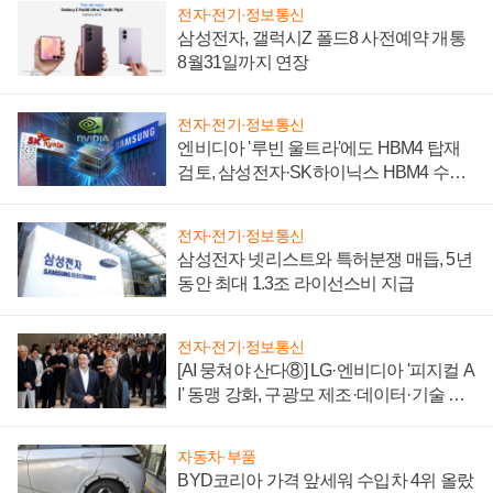
전자·전기·정보통신
삼성전자, 갤럭시Z 폴드8 사전예약 개통
8월31일까지 연장
전자·전기·정보통신
엔비디아 '루빈 울트라'에도 HBM4 탑재
검토, 삼성전자·SK하이닉스 HBM4 수율
에 주도권 갈린다
전자·전기·정보통신
삼성전자 넷리스트와 특허분쟁 매듭, 5년
동안 최대 1.3조 라이선스비 지급
전자·전기·정보통신
[AI 뭉쳐야 산다⑧] LG·엔비디아 '피지컬 A
I' 동맹 강화, 구광모 제조·데이터·기술 결
집해 종합 로보틱스 기업으로
자동차·부품
BYD코리아 가격 앞세워 수입차 4위 올랐