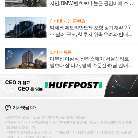
지만, BMW·벤츠보다 높은 공임비에 소비
자 불만 폭발
인터넷·게임·콘텐츠
빅테크 메모리반도체 포함 장기계약 '2.7
조 달러' 규모, AI 투자 위축 우려와 반대
신호
소비자·유통
이부진 야심작 '신라스테이' 서울신라호
텔보다 잘 나가, 평택·주문진·해남·건대로
성장판 더 넓힌다
기사댓글
0
개
200자까지 쓰실 수 있습니다. (현재 0 byte / 최대 400byte)
저작권 등 다른 사람의 권리를 침해하거나 명예를 훼손하는 댓글은 관련 법률에 의해 제재
를 받을 수 있습니다.
타인에게 불쾌감을 주는 욕설 등 비하하는 단어가 내용에 포함되거나 인신공격성 글은 관
리자의 판단에 의해 삭제 합니다.