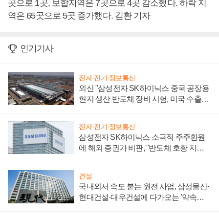
곳으로 1곳, 보합지역은 7곳으로 4곳 감소했다. 하락 지
역은 65곳으로 5곳 증가했다. 김환 기자
인기기사
전자·전기·정보통신
외신 "삼성전자 SK하이닉스 중국 공장용
현지 생산 반도체 장비 시험, 미국 수출통
제 대비"
전자·전기·정보통신
삼성전자 SK하이닉스 소극적 주주환원
에 해외 증권가 비판, "반도체 호황 지속
성 의문"
건설
국내외서 속도 붙는 원전 사업, 삼성물산·
현대건설·대우건설에 다가오는 '약속의
시간'