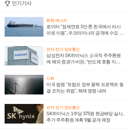
인기기사
화학·에너지
로이터 "정제연료 3만 톤 한국에서 러시
아로 이동", 우크라이나의 공격에 수요 늘
어
전자·전기·정보통신
삼성전자 SK하이닉스 소극적 주주환원
에 해외 증권가 비판, "반도체 호황 지속
성 의문"
사회
미국 법원 "트럼프 정부 풍력 프로젝트 동
결 조치는 위법", 해제 명령 내려
전자·전기·정보통신
SK하이닉스 1주당 375원 현금배당 실시,
추가 주주환원 계획 9월 공개 예정