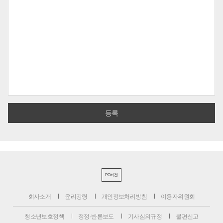
PC버전
회사소개
윤리강령
개인정보처리방침
이용자위원회
청소년보호정책
정정·반론보도
기사심의규정
불편신고