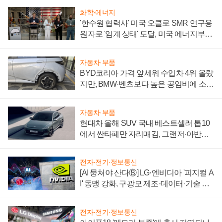
화학·에너지
'한수원 협력사' 미국 오클로 SMR 연구용
원자로 '임계 상태' 도달, 미국 에너지부
"중요한 이정표"
자동차·부품
BYD코리아 가격 앞세워 수입차 4위 올랐
지만, BMW·벤츠보다 높은 공임비에 소비
자 불만 폭발
자동차·부품
현대차 올해 SUV 국내 베스트셀러 톱10
에서 싼타페만 자리매김, 그랜저·아반떼
'세단 쌍끌이'로 내수 방어
전자·전기·정보통신
[AI 뭉쳐야 산다⑧] LG·엔비디아 '피지컬 A
I' 동맹 강화, 구광모 제조·데이터·기술 결
집해 종합 로보틱스 기업으로
전자·전기·정보통신