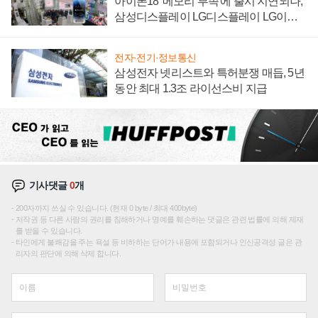
아이폰18 '메모리 부족'에 출시 지연되나,
삼성디스플레이 LG디스플레이 LG이노
텍 '탈애플' 수익 다각화 속도
전자·전기·정보통신
삼성전자 넷리스트와 특허분쟁 매듭, 5년
동안 최대 1.3조 라이선스비 지급
기사댓글
0
개
200자까지 쓰실 수 있습니다. (현재 0 byte / 최대 400byte)
저작권 등 다른 사람의 권리를 침해하거나 명예를 훼손하는 댓글은 관련 법률에 의해 제재
를 받을 수 있습니다.
타인에게 불쾌감을 주는 욕설 등 비하하는 단어가 내용에 포함되거나 인신공격성 글은 관
리자의 판단에 의해 삭제 합니다.