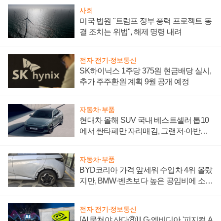
사회
미국 법원 "트럼프 정부 풍력 프로젝트 동
결 조치는 위법", 해제 명령 내려
전자·전기·정보통신
SK하이닉스 1주당 375원 현금배당 실시,
추가 주주환원 계획 9월 공개 예정
자동차·부품
현대차 올해 SUV 국내 베스트셀러 톱10
에서 싼타페만 자리매김, 그랜저·아반떼
'세단 쌍끌이'로 내수 방어
자동차·부품
BYD코리아 가격 앞세워 수입차 4위 올랐
지만, BMW·벤츠보다 높은 공임비에 소비
자 불만 폭발
전자·전기·정보통신
[AI 뭉쳐야 산다⑧] LG·엔비디아 '피지컬 A