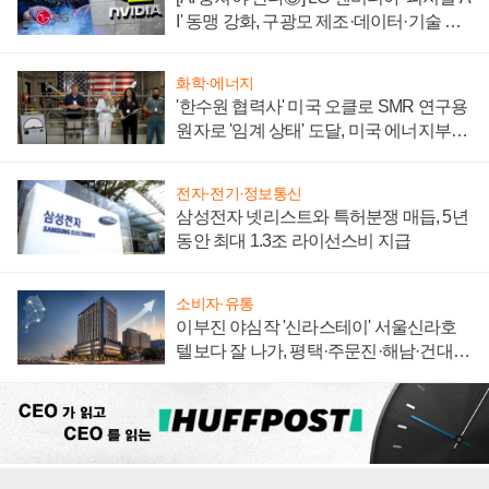
I' 동맹 강화, 구광모 제조·데이터·기술 결
집해 종합 로보틱스 기업으로
화학·에너지
'한수원 협력사' 미국 오클로 SMR 연구용
원자로 '임계 상태' 도달, 미국 에너지부
"중요한 이정표"
전자·전기·정보통신
삼성전자 넷리스트와 특허분쟁 매듭, 5년
동안 최대 1.3조 라이선스비 지급
소비자·유통
이부진 야심작 '신라스테이' 서울신라호
텔보다 잘 나가, 평택·주문진·해남·건대로
성장판 더 넓힌다