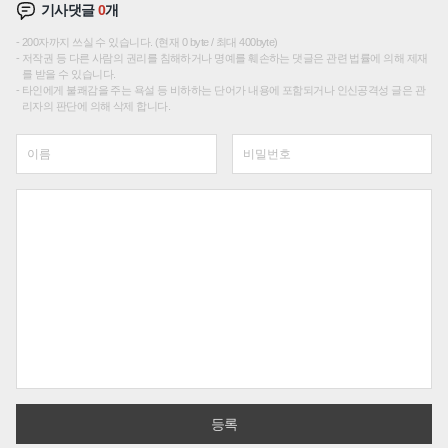
기사댓글
0
개
200자까지 쓰실 수 있습니다. (현재 0 byte / 최대 400byte)
저작권 등 다른 사람의 권리를 침해하거나 명예를 훼손하는 댓글은 관련 법률에 의해 제재
를 받을 수 있습니다.
타인에게 불쾌감을 주는 욕설 등 비하하는 단어가 내용에 포함되거나 인신공격성 글은 관
리자의 판단에 의해 삭제 합니다.