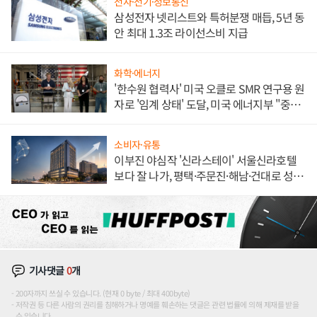
전자·전기·정보통신
삼성전자 넷리스트와 특허분쟁 매듭, 5년 동
안 최대 1.3조 라이선스비 지급
화학·에너지
'한수원 협력사' 미국 오클로 SMR 연구용 원
자로 '임계 상태' 도달, 미국 에너지부 "중요
한 이정표"
소비자·유통
이부진 야심작 '신라스테이' 서울신라호텔
보다 잘 나가, 평택·주문진·해남·건대로 성
장판 더 넓힌다
기사댓글
0
개
200자까지 쓰실 수 있습니다. (현재 0 byte / 최대 400byte)
저작권 등 다른 사람의 권리를 침해하거나 명예를 훼손하는 댓글은 관련 법률에 의해 제재를 받을
수 있습니다.