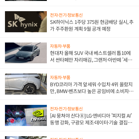
전자·전기·정보통신
SK하이닉스 1주당 375원 현금배당 실시, 추
가 주주환원 계획 9월 공개 예정
자동차·부품
현대차 올해 SUV 국내 베스트셀러 톱10에
서 싼타페만 자리매김, 그랜저·아반떼 '세단
쌍끌이'로 내수 방어
자동차·부품
BYD코리아 가격 앞세워 수입차 4위 올랐지
만, BMW·벤츠보다 높은 공임비에 소비자
불만 폭발
전자·전기·정보통신
[AI 뭉쳐야 산다⑧] LG·엔비디아 '피지컬 AI'
동맹 강화, 구광모 제조·데이터·기술 결집
해 종합 로보틱스 기업으로