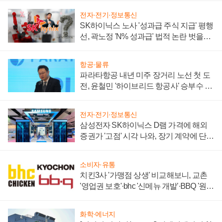
전자·전기·정보통신
SK하이닉스 노사 '성과급 주식 지급' 평행
선, 곽노정 'N% 성과급' 법적 논란 벗을지
주목
항공·물류
파라타항공 내년 미주 장거리 노선 첫 도
전, 윤철민 '하이브리드 항공사' 승부수 통
할까
전자·전기·정보통신
삼성전자 SK하이닉스 D램 가격에 해외
증권가 '고점' 시각 나와, 장기 계약에 단점
부각
소비자·유통
치킨3사 '가맹점 상생' 비교해보니, 교촌
'영업권 보호'·bhc '신메뉴 개발'·BBQ '원가
부담'
화학·에너지