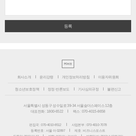
PC버전
회사소개
윤리강령
개인정보처리방침
이용자위원회
청소년보호정책
정정·반론보도
기사심의규정
불편신고
서울특별시 성동구 성수일로 39-34 서울숲더스페이스 12층
대표전화 : 1800-6522
팩스 : 070-4015-8658
편집국 : 070-4010-8512
사업본부 : 070-4010-7078
등록번호 : 서울 아 02897
제호 : 비즈니스포스트