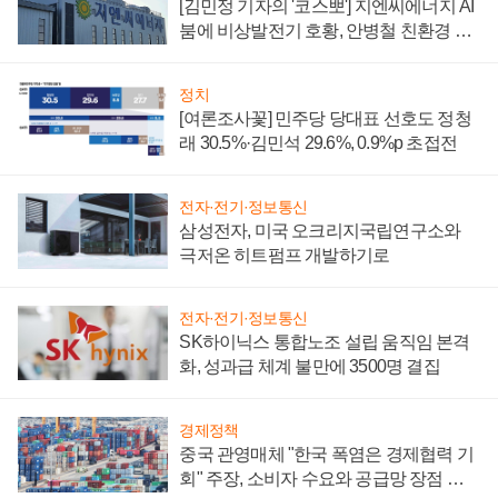
[김민정 기자의 '코스뽀'] 지엔씨에너지 AI
붐에 비상발전기 호황, 안병철 친환경 에
너지 발전전문기업 향한다
정치
[여론조사꽃] 민주당 당대표 선호도 정청
래 30.5%·김민석 29.6%, 0.9%p 초접전
전자·전기·정보통신
삼성전자, 미국 오크리지국립연구소와
극저온 히트펌프 개발하기로
전자·전기·정보통신
SK하이닉스 통합노조 설립 움직임 본격
화, 성과급 체계 불만에 3500명 결집
경제정책
중국 관영매체 "한국 폭염은 경제협력 기
회" 주장, 소비자 수요와 공급망 장점 강