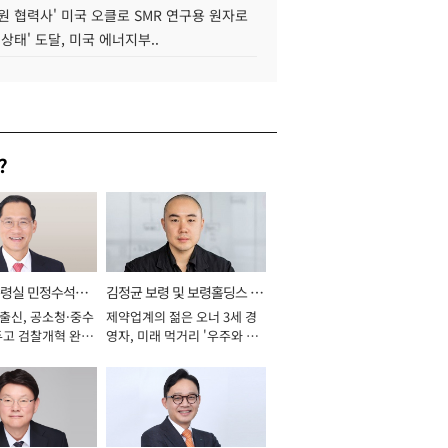
원 협력사' 미국 오클로 SMR 연구용 원자로
 상태' 도달, 미국 에너지부..
?
통령실 민정수석비
김정균 보령 및 보령홀딩스 대
 출신, 공소청·중수
제약업계의 젊은 오너 3세 경
표이사 사장
두고 검찰개혁 완수
영자, 미래 먹거리 '우주와 헬
년]
스케어' 공들여 [2026년]