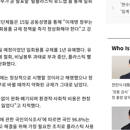
부가 곧 발표할 '탈플라스틱 로드맵'을 통해 일회
'한수
5
'임계
경단체들은 15일 공동성명을 통해 "이재명 정부는
일회용품 규제 정책을 즉각 정상화해야 한다"고 강
Who Is
행될 예정이었던 일회용품 규제를 1년 유예했다. 유
제 철회, 비닐봉투 과태료 부과 중단, 플라스틱 빨
완화했다.
뒤에는 정상적으로 시행할 것이라고 해명했으나 정
로 바뀔 때까지 약화된 규제가 그대로 남았다.
한찬식 대
'정통 검사'
서관
청 출범 앞
없이 완화·폐기되며 환경적·사회적 비용은 현장
맡아 [2026
 잃었다"고 지적했다.
 관한 국민의식조사'에 따르면 국민 96.8%는
 해결을 위해 가장 필요한 조치로 플라스틱 사용