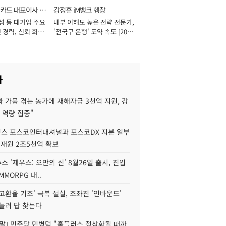
카드 대표이사 사
강정훈 iM뱅크 행장
성 등 대기업 주요
내부 이해도 높은 전략 전문가,
 경력, 신뢰 회복
'전국구 은행' 도약 속도 [2026
[2026년]
년]
사
 가뭄 겪는 농가에 재해자금 3천억 지원, 강
 역량 집중"
스 포스코인터내셔널과 포스코DX 지분 일부
 재원 2조5천억 확보
투스 '제우스: 오만의 신' 8월26일 출시, 진입
MMORPG 내..
고환율 기조' 극복 절실, 조좌진 '인바운드'
늘려 답 찾는다
정말] 민주당 민병덕 "홈플러스 정상화될 때까