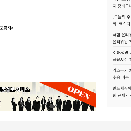
지 장바구
[오늘의 주
라, 코스피
배포금지>
국힘 윤리위
윤리위원 
KDB생명
금융지주 
가스공사 2
수용 미수금
반도체공학
된 규제가 