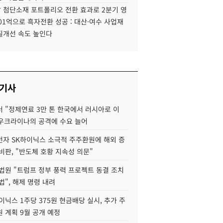
 첨단소재 포트폴리오 전환 효과로 2분기 영
01억으로 흑자전환 성공 : 대산·여수 사업재
질개선 속도 높인다
 기사
 "정제연료 3만 톤 한국에서 러시아로 이
 우크라이나의 공격에 수요 늘어
자 SK하이닉스 소극적 주주환원에 해외 증
비판, "반도체 호황 지속성 의문"
법원 "트럼프 정부 풍력 프로젝트 동결 조치
법", 해제 명령 내려
이닉스 1주당 375원 현금배당 실시, 추가 주
 계획 9월 공개 예정