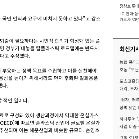
정상호 롯데
LG·현대·삼
장
 국민 인식과 요구에 미치지 못하고 있다"고 강조
카드사 30년
에 '초집중' 
퇴출이 필요하다는 시민적 합의가 형성돼 있는 플
재명 정부가 내놓을 탈플라스틱 로드맵에는 반드시
최신기
다고 주장했다.
농협 폭염과
호동 "모든
 부응하는 정책 목표를 수립하고 이를 실천해야
수용성을 높이기 위해서라도 먼저 후퇴된 일회용품
포스코홀딩
했다.
매각, 투자
수적인 일이다.
[현장] 컴
장벽 낮춘 
연료로 구성돼 있어 생산과정에서 막대한 온실가스
하나투어 '
OECD)에 따르면 플라스틱 산업이 글로벌 온실가
사업 비중 
 추산되며 이는 해운산업과 비슷한 규모다. 손영호
[7일 오!