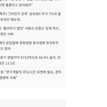
니에 홈플러스 담아달라"
목주] '2차전지 강세' 삼성SDI 주가 7%대 올
 외국인 매도세..
 '돌려차기 발언' 서범수·진종오 징계 착수,
2명은 사퇴
 매각 본입찰에 한화생명 흥국생명 한국투자
3곳 참여
분기 영업이익 6753억으로 66.9% 늘어, 민
은 13.5조
회 "연구개발직 주52시간 유연화 필요, 경직
경쟁력 저해"