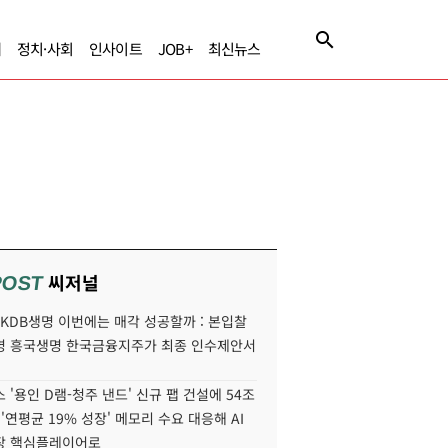
제
정치·사회
인사이트
JOB+
최신뉴스
씨저널
POST
' KDB생명 이번에는 매각 성공할까 : 본입찰
명 흥국생명 한국금융지주가 최종 인수제안서
 '용인 D램-청주 낸드' 신규 팹 건설에 54조
 '연평균 19% 성장' 메모리 수요 대응해 AI
장 핵심플레이어로