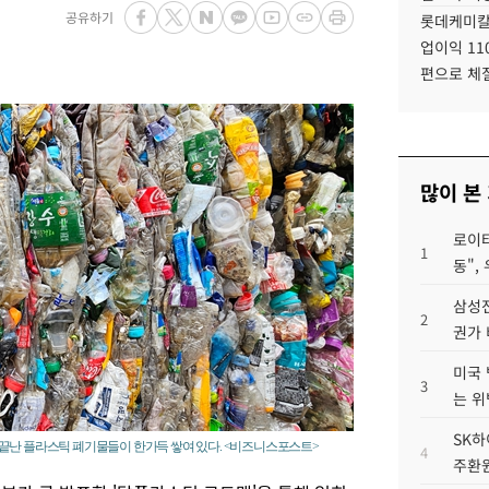
공유하기
롯데케미칼
업이익 11
편으로 체
많이 본
로이터
1
동",
삼성전
2
권가 
미국 
3
는 위
SK하
끝난 플라스틱 폐기물들이 한가득 쌓여 있다. <비즈니스포스트>
4
주환원