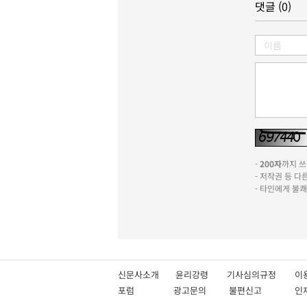
댓글 (0)
-
200자
까지 쓰실
- 저작권 등 
- 타인에게 불
신문사소개
윤리강령
기사심의규정
이
포럼
광고문의
불편신고