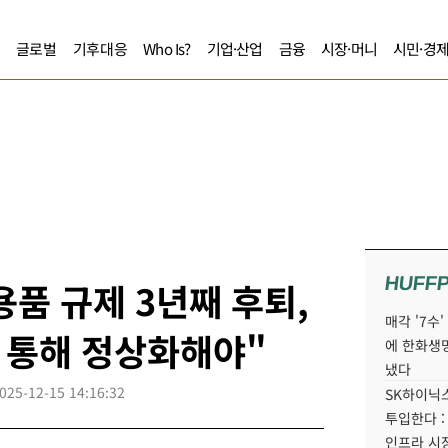
글로벌
기후대응
Who Is?
기업·산업
금융
시장·머니
시민·경
HUFF
품 규제 3년째 후퇴,
매각 '7수
 통해 정상화해야"
에 한화생
냈다
025-12-15 14:16:32
SK하이닉스
투입한다 :
인프라 시