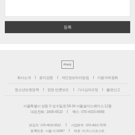
PC버전
회사소개
윤리강령
개인정보처리방침
이용자위원회
청소년보호정책
정정·반론보도
기사심의규정
불편신고
서울특별시 성동구 성수일로 39-34 서울숲더스페이스 12층
대표전화 : 1800-6522
팩스 : 070-4015-8658
편집국 : 070-4010-8512
사업본부 : 070-4010-7078
등록번호 : 서울 아 02897
제호 : 비즈니스포스트