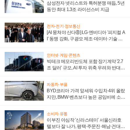
삼성전자 넷리스트와 특허분쟁 매듭, 5년
동안 최대 1.3조 라이선스비 지급
전자·전기·정보통신
[AI 뭉쳐야 산다⑧] LG·엔비디아 '피지컬 A
I' 동맹 강화, 구광모 제조·데이터·기술 결
집해 종합 로보틱스 기업으로
인터넷·게임·콘텐츠
빅테크 메모리반도체 포함 장기계약 '2.7
조 달러' 규모, AI 투자 위축 우려와 반대
신호
자동차·부품
BYD코리아 가격 앞세워 수입차 4위 올랐
지만, BMW·벤츠보다 높은 공임비에 소비
자 불만 폭발
소비자·유통
이부진 야심작 '신라스테이' 서울신라호
텔보다 잘 나가, 평택·주문진·해남·건대로