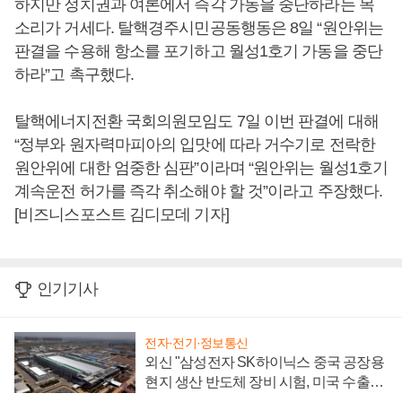
하지만 정치권과 여론에서 즉각 가동을 중단하라는 목
소리가 거세다. 탈핵경주시민공동행동은 8일 “원안위는
판결을 수용해 항소를 포기하고 월성1호기 가동을 중단
하라”고 촉구했다.
탈핵에너지전환 국회의원모임도 7일 이번 판결에 대해
“정부와 원자력마피아의 입맛에 따라 거수기로 전락한
원안위에 대한 엄중한 심판”이라며 “원안위는 월성1호기
계속운전 허가를 즉각 취소해야 할 것”이라고 주장했다.
[비즈니스포스트 김디모데 기자]
인기기사
전자·전기·정보통신
외신 "삼성전자 SK하이닉스 중국 공장용
현지 생산 반도체 장비 시험, 미국 수출통
제 대비"