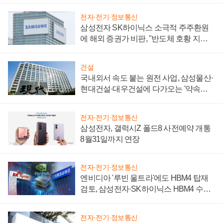
전자·전기·정보통신
삼성전자 SK하이닉스 소극적 주주환원
에 해외 증권가 비판, "반도체 호황 지속
성 의문"
건설
국내외서 속도 붙는 원전 사업, 삼성물산·
현대건설·대우건설에 다가오는 '약속의
시간'
전자·전기·정보통신
삼성전자, 갤럭시Z 폴드8 사전예약 개통
8월31일까지 연장
전자·전기·정보통신
엔비디아 '루빈 울트라'에도 HBM4 탑재
검토, 삼성전자·SK하이닉스 HBM4 수율
에 주도권 갈린다
전자·전기·정보통신