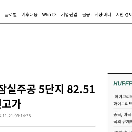
글로벌
기후대응
Who Is?
기업·산업
금융
시장·머니
시민·경
HUFF
실주공 5단지 82.51
'하이브리드
신고가
하이브리드
중국, 미국
-11-21 09:14:38
국의 규제에