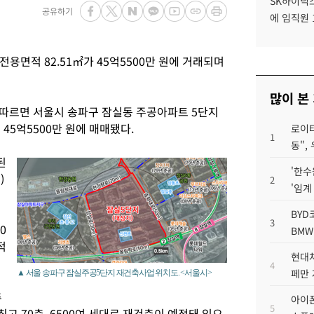
SK하이닉스
공유하기
에 임직원 
용면적 82.51㎡가 45억5500만 원에 거래되며
많이 본
따르면 서울시 송파구 잠실동 주공아파트 5단지
 45억5500만 원에 매매됐다.
로이터
1
동",
된
'한수
)
2
'임계
BYD
3
0
BMW
적
현대차
4
페만 
▲ 서울 송파구 잠실주공5단지 재건축사업 위치도. <서울시>
추
아이폰
5
최고 70층, 6500여 세대로 재건축이 예정돼 있으