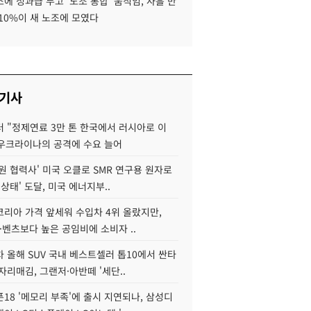
에 성과급 두고 '노조 통합' 움직임, 사흘 만
10%이 새 노조에 모였다
 기사
 "정제연료 3만 톤 한국에서 러시아로 이
 우크라이나의 공격에 수요 늘어
원 협력사' 미국 오클로 SMR 연구용 원자로
 상태' 도달, 미국 에너지부..
코리아 가격 앞세워 수입차 4위 올랐지만,
·벤츠보다 높은 공임비에 소비자 ..
 올해 SUV 국내 베스트셀러 톱10에서 싼타
자리매김, 그랜저·아반떼 '세단..
18 '메모리 부족'에 출시 지연되나, 삼성디