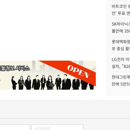
비트코인 9
안' 투표 
SK하이닉
불만에 35
롯데백화점 
포 중심 활
LG전자 미
설치, "B
현대그린푸
만에 5만5