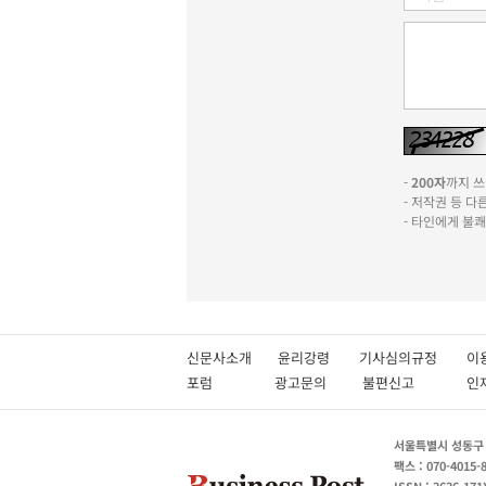
-
200자
까지 쓰실
- 저작권 등 
- 타인에게 불
신문사소개
윤리강령
기사심의규정
이
포럼
광고문의
불편신고
서울특별시 성동구 성
팩스 : 070-4015-
ISSN : 2636-171