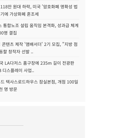
118만 원대 하락, 미국 '암호화폐 명확성 법
연기에 가상화폐 혼조세
스 통합노조 설립 움직임 본격화, 성과급 체계
00명 결집
콘텐츠 제작 '앰배서더' 2기 모집, "지방 점
동할 창작자 선발 ..
국 LA다저스 홈구장에 235m 길이 전광판
2B 디스플레이 사업..
드 텍사스로드하우스 잠실본점, 개점 100일
천 명 방문