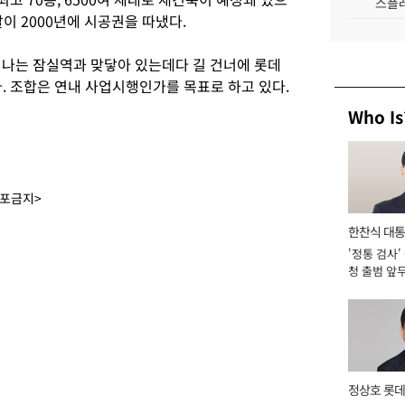
스플레
이 2000년에 시공권을 따냈다.
지나는 잠실역과 맞닿아 있는데다 길 건너에 롯데
. 조합은 연내 사업시행인가를 목표로 하고 있다.
Who Is
배포금지>
한찬식 대
'정통 검사'
서관
청 출범 앞
맡아 [2026
정상호 롯데