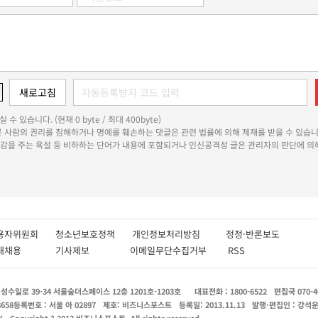
 수 있습니다. (현재 0 byte / 최대 400byte)
다른 사람의 권리를 침해하거나 명예를 훼손하는 댓글은 관련 법률에 의해 제재를 받을 수 있습니
쾌감을 주는 욕설 등 비하하는 단어가 내용에 포함되거나 인신공격성 글은 관리자의 판단에 의해
용자위원회
청소년보호정책
개인정보처리방침
정정·반론보도
인재채용
기사제보
이메일무단수집거부
RSS
수일로 39-34 서울숲더스페이스 12층 1201호-1203호
대표전화 : 1800-6522
편집국 070-4
8658
등록번호 : 서울 아 02897
제호: 비즈니스포스트
등록일: 2013.11.13
발행·편집인 : 강석
X
Copyright ? 2013 비즈니스포스트. All rights reserved.