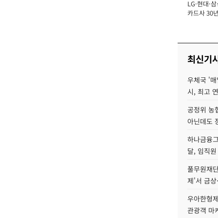
LG·현대·삼
장
카드사 30년
에 '초집중' 
최신기
우체국 '매
시, 최고 연
공정위 농
아닌데도 
하나금융그룹
달, 임직원
풀무원재단
제'서 금상
우아한형제
관광객 마