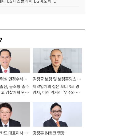
이 LG디스플레이 LG이노텍 '..
?
통령실 민정수석비
김정균 보령 및 보령홀딩스 대
 출신, 공소청·중수
제약업계의 젊은 오너 3세 경
표이사 사장
두고 검찰개혁 완수
영자, 미래 먹거리 '우주와 헬
년]
스케어' 공들여 [2026년]
카드 대표이사 사
강정훈 iM뱅크 행장