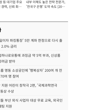
성 등 대기업 주요
내부 이해도 높은 전략 전문가,
 경력, 신뢰 회복
'전국구 은행' 도약 속도 [2026
[2026년]
년]
사
일이자 파킹통장' 5만 계좌 한정으로 다시 출
 2.0% 금리
협하나로유통에 과징금 약 5억 부과, 신상품
장려금 받아
 명동 소상공인에 '행복상자' 200여 개 전
 70여 명 참여
 지원 어린이 창작극 2편, '국제과학연극
·동상 수상
들 부산 외식 사업자 대상 무료 교육, 외국인
케팅 지원