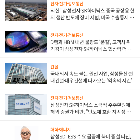
전자·전기·정보통신
외신 "삼성전자 SK하이닉스 중국 공장용 현
지 생산 반도체 장비 시험, 미국 수출통제 대
비"
전자·전기·정보통신
D램과 HBM 내년 물량도 '품절', 고객사 위
기감이 삼성전자 SK하이닉스 협상력 더 키
워
건설
국내외서 속도 붙는 원전 사업, 삼성물산·현
대건설·대우건설에 다가오는 '약속의 시간'
전자·전기·정보통신
삼성전자 SK하이닉스 소극적 주주환원에
해외 증권가 비판, "반도체 호황 지속성 의
문"
화학·에너지
삼성SDI ESS 수요 급증에 북미 증설 타진,