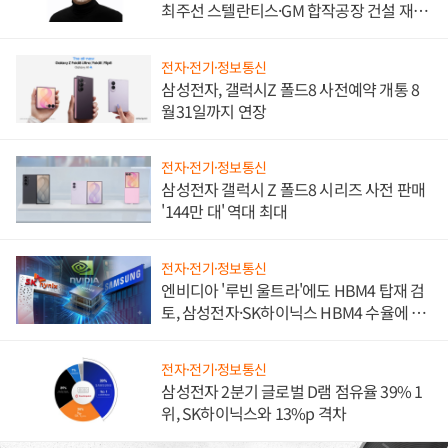
최주선 스텔란티스·GM 합작공장 건설 재추
진하나
전자·전기·정보통신
삼성전자, 갤럭시Z 폴드8 사전예약 개통 8
월31일까지 연장
전자·전기·정보통신
삼성전자 갤럭시 Z 폴드8 시리즈 사전 판매
'144만 대' 역대 최대
전자·전기·정보통신
엔비디아 '루빈 울트라'에도 HBM4 탑재 검
토, 삼성전자·SK하이닉스 HBM4 수율에 주
도권 갈린다
전자·전기·정보통신
삼성전자 2분기 글로벌 D램 점유율 39% 1
위, SK하이닉스와 13%p 격차