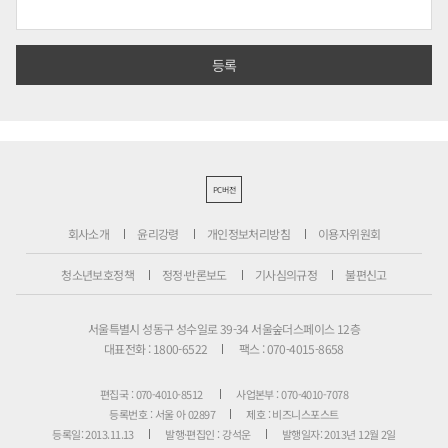
PC버전
회사소개
윤리강령
개인정보처리방침
이용자위원회
청소년보호정책
정정·반론보도
기사심의규정
불편신고
서울특별시 성동구 성수일로 39-34 서울숲더스페이스 12층
대표전화 : 1800-6522
팩스 : 070-4015-8658
편집국 : 070-4010-8512
사업본부 : 070-4010-7078
등록번호 : 서울 아 02897
제호 : 비즈니스포스트
등록일: 2013.11.13
발행·편집인 : 강석운
발행일자: 2013년 12월 2일