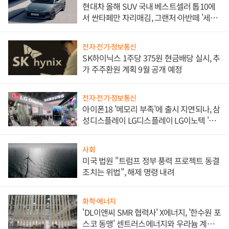
현대차 올해 SUV 국내 베스트셀러 톱10에
서 싼타페만 자리매김, 그랜저·아반떼 '세단
쌍끌이'로 내수 방어
전자·전기·정보통신
SK하이닉스 1주당 375원 현금배당 실시, 추
가 주주환원 계획 9월 공개 예정
전자·전기·정보통신
아이폰18 '메모리 부족'에 출시 지연되나, 삼
성디스플레이 LG디스플레이 LG이노텍 '탈
애플' 수익 다각화 속도
사회
미국 법원 "트럼프 정부 풍력 프로젝트 동결
조치는 위법", 해제 명령 내려
화학·에너지
'DL이앤씨 SMR 협력사' X에너지, '한수원 포
스코 동맹' 센트러스에너지와 우라늄 계약