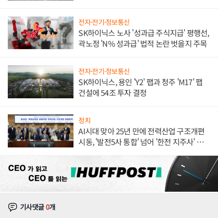
체결
전자·전기·정보통신
SK하이닉스 노사 '성과급 주식지급' 평행선,
곽노정 'N% 성과급' 법적 논란 벗을지 주목
전자·전기·정보통신
SK하이닉스, 용인 'Y2' 팹과 청주 'M17' 팹
건설에 54조 투자 결정
정치
AI시대 맞아 25년 만에 전력산업 구조개편
시동, '발전5사 통합' 넘어 '한전 지주사' 재편
론도
기사댓글
0
개