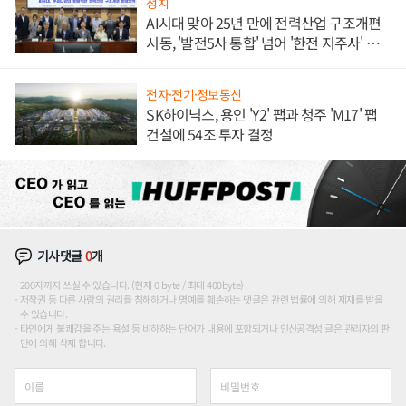
정치
AI시대 맞아 25년 만에 전력산업 구조개편
시동, '발전5사 통합' 넘어 '한전 지주사' 재편
론도
전자·전기·정보통신
SK하이닉스, 용인 'Y2' 팹과 청주 'M17' 팹
건설에 54조 투자 결정
기사댓글
0
개
200자까지 쓰실 수 있습니다. (현재 0 byte / 최대 400byte)
저작권 등 다른 사람의 권리를 침해하거나 명예를 훼손하는 댓글은 관련 법률에 의해 제재를 받을
수 있습니다.
타인에게 불쾌감을 주는 욕설 등 비하하는 단어가 내용에 포함되거나 인신공격성 글은 관리자의 판
단에 의해 삭제 합니다.