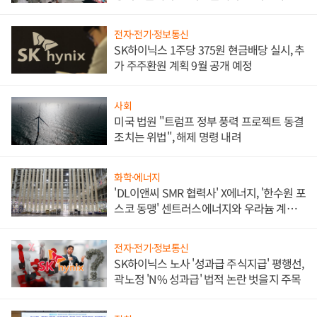
애플' 수익 다각화 속도
전자·전기·정보통신
SK하이닉스 1주당 375원 현금배당 실시, 추
가 주주환원 계획 9월 공개 예정
사회
미국 법원 "트럼프 정부 풍력 프로젝트 동결
조치는 위법", 해제 명령 내려
화학·에너지
'DL이앤씨 SMR 협력사' X에너지, '한수원 포
스코 동맹' 센트러스에너지와 우라늄 계약
체결
전자·전기·정보통신
SK하이닉스 노사 '성과급 주식지급' 평행선,
곽노정 'N% 성과급' 법적 논란 벗을지 주목