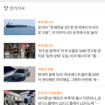
인기기사
화학·에너지
로이터 "정제연료 3만 톤 한국에서 러시아
로 이동", 우크라이나의 공격에 수요 늘어
화학·에너지
'한수원 협력사' 미국 오클로 SMR 연구용 원
자로 '임계 상태' 도달, 미국 에너지부 "중요
한 이정표"
자동차·부품
현대차 올해 SUV 국내 베스트셀러 톱10에
서 싼타페만 자리매김, 그랜저·아반떼 '세단
쌍끌이'로 내수 방어
전자·전기·정보통신
아이폰18 '메모리 부족'에 출시 지연되나, 삼
성디스플레이 LG디스플레이 LG이노텍 '탈