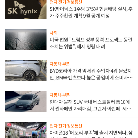
전자·전기·정보통신
SK하이닉스 1주당 375원 현금배당 실시, 추
가 주주환원 계획 9월 공개 예정
사회
미국 법원 "트럼프 정부 풍력 프로젝트 동결
조치는 위법", 해제 명령 내려
자동차·부품
BYD코리아 가격 앞세워 수입차 4위 올랐지
만, BMW·벤츠보다 높은 공임비에 소비자
불만 폭발
자동차·부품
현대차 올해 SUV 국내 베스트셀러 톱10에
서 싼타페만 자리매김, 그랜저·아반떼 '세단
쌍끌이'로 내수 방어
전자·전기·정보통신
아이폰18 '메모리 부족'에 출시 지연되나, 삼