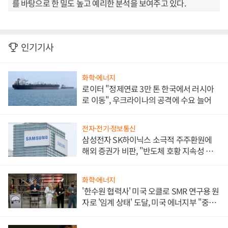
를 바탕으로 한 밀도 높고 예리한 분석을 보여주고 있다.
인기기사
화학·에너지
로이터 "정제연료 3만 톤 한국에서 러시아
로 이동", 우크라이나의 공격에 수요 늘어
전자·전기·정보통신
삼성전자 SK하이닉스 소극적 주주환원에
해외 증권가 비판, "반도체 호황 지속성 의
문"
화학·에너지
'한수원 협력사' 미국 오클로 SMR 연구용 원
자로 '임계 상태' 도달, 미국 에너지부 "중요
한 이정표"