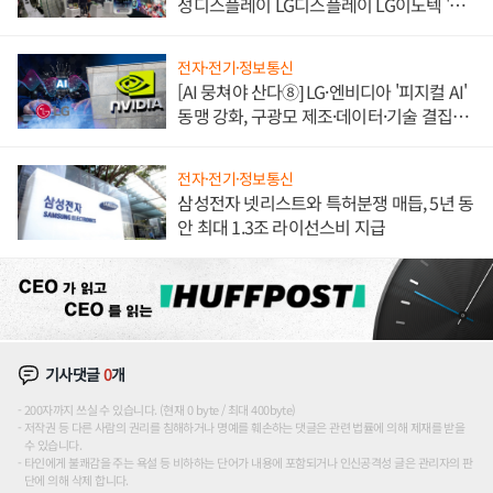
성디스플레이 LG디스플레이 LG이노텍 '탈
애플' 수익 다각화 속도
전자·전기·정보통신
[AI 뭉쳐야 산다⑧] LG·엔비디아 '피지컬 AI'
동맹 강화, 구광모 제조·데이터·기술 결집
해 종합 로보틱스 기업으로
전자·전기·정보통신
삼성전자 넷리스트와 특허분쟁 매듭, 5년 동
안 최대 1.3조 라이선스비 지급
기사댓글
0
개
200자까지 쓰실 수 있습니다. (현재 0 byte / 최대 400byte)
저작권 등 다른 사람의 권리를 침해하거나 명예를 훼손하는 댓글은 관련 법률에 의해 제재를 받을
수 있습니다.
타인에게 불쾌감을 주는 욕설 등 비하하는 단어가 내용에 포함되거나 인신공격성 글은 관리자의 판
단에 의해 삭제 합니다.