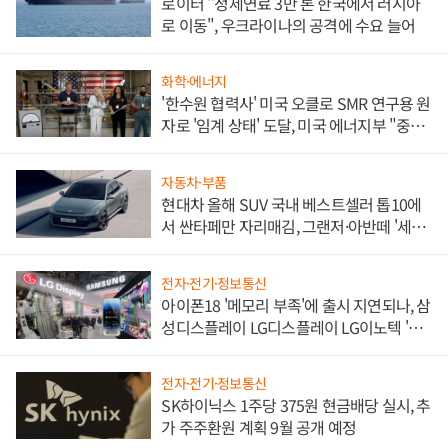
로이터 "정제연료 3만 톤 한국에서 러시아
로 이동", 우크라이나의 공격에 수요 늘어
화학·에너지
'한수원 협력사' 미국 오클로 SMR 연구용 원
자로 '임계 상태' 도달, 미국 에너지부 "중요
한 이정표"
자동차·부품
현대차 올해 SUV 국내 베스트셀러 톱10에
서 싼타페만 자리매김, 그랜저·아반떼 '세단
쌍끌이'로 내수 방어
전자·전기·정보통신
아이폰18 '메모리 부족'에 출시 지연되나, 삼
성디스플레이 LG디스플레이 LG이노텍 '탈
애플' 수익 다각화 속도
전자·전기·정보통신
SK하이닉스 1주당 375원 현금배당 실시, 추
가 주주환원 계획 9월 공개 예정