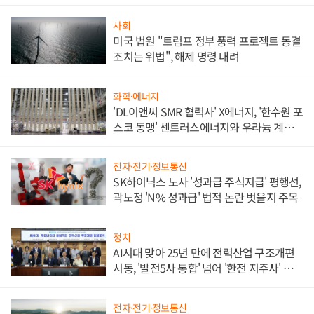
사회
미국 법원 "트럼프 정부 풍력 프로젝트 동결
조치는 위법", 해제 명령 내려
화학·에너지
'DL이앤씨 SMR 협력사' X에너지, '한수원 포
스코 동맹' 센트러스에너지와 우라늄 계약
체결
전자·전기·정보통신
SK하이닉스 노사 '성과급 주식지급' 평행선,
곽노정 'N% 성과급' 법적 논란 벗을지 주목
정치
AI시대 맞아 25년 만에 전력산업 구조개편
시동, '발전5사 통합' 넘어 '한전 지주사' 재편
론도
전자·전기·정보통신