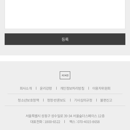
PC버전
회사소개
윤리강령
개인정보처리방침
이용자위원회
청소년보호정책
정정·반론보도
기사심의규정
불편신고
서울특별시 성동구 성수일로 39-34 서울숲더스페이스 12층
대표전화 : 1800-6522
팩스 : 070-4015-8658