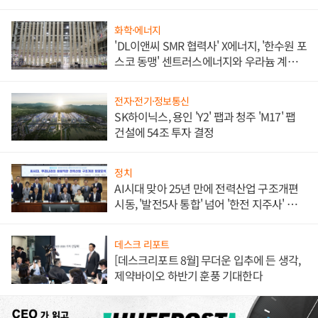
애플' 수익 다각화 속도
화학·에너지
'DL이앤씨 SMR 협력사' X에너지, '한수원 포
스코 동맹' 센트러스에너지와 우라늄 계약
체결
전자·전기·정보통신
SK하이닉스, 용인 'Y2' 팹과 청주 'M17' 팹
건설에 54조 투자 결정
정치
AI시대 맞아 25년 만에 전력산업 구조개편
시동, '발전5사 통합' 넘어 '한전 지주사' 재편
론도
데스크 리포트
[데스크리포트 8월] 무더운 입추에 든 생각,
제약바이오 하반기 훈풍 기대한다