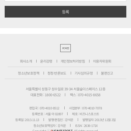
PC버전
회사소개
윤리강령
개인정보처리방침
이용자위원회
청소년보호정책
정정·반론보도
기사심의규정
불편신고
서울특별시 성동구 성수일로 39-34 서울숲더스페이스 12층
대표전화 : 1800-6522
팩스 : 070-4015-8658
편집국 : 070-4010-8512
사업본부 : 070-4010-7078
등록번호 : 서울 아 02897
제호 : 비즈니스포스트
등록일: 2013.11.13
발행·편집인 : 강석운
발행일자: 2013년 12월 2일
청소년보호책임자 : 강석운
ISSN : 2636-171X
Copyright ⓒ
B
USINESSPOST
. All rights reserved.