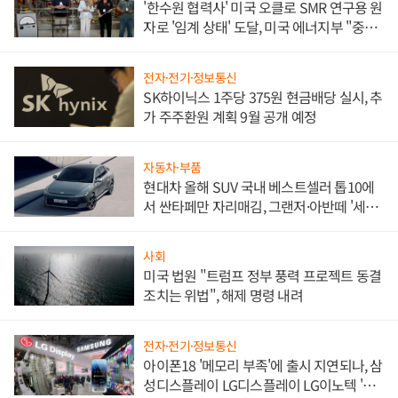
'한수원 협력사' 미국 오클로 SMR 연구용 원
자로 '임계 상태' 도달, 미국 에너지부 "중요
한 이정표"
전자·전기·정보통신
SK하이닉스 1주당 375원 현금배당 실시, 추
가 주주환원 계획 9월 공개 예정
자동차·부품
현대차 올해 SUV 국내 베스트셀러 톱10에
서 싼타페만 자리매김, 그랜저·아반떼 '세단
쌍끌이'로 내수 방어
사회
미국 법원 "트럼프 정부 풍력 프로젝트 동결
조치는 위법", 해제 명령 내려
전자·전기·정보통신
아이폰18 '메모리 부족'에 출시 지연되나, 삼
성디스플레이 LG디스플레이 LG이노텍 '탈