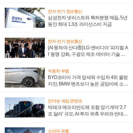
에 주도권 갈린다
전자·전기·정보통신
삼성전자 넷리스트와 특허분쟁 매듭, 5년
동안 최대 1.3조 라이선스비 지급
전자·전기·정보통신
[AI 뭉쳐야 산다⑧] LG·엔비디아 '피지컬 A
I' 동맹 강화, 구광모 제조·데이터·기술 결
집해 종합 로보틱스 기업으로
자동차·부품
BYD코리아 가격 앞세워 수입차 4위 올랐
지만, BMW·벤츠보다 높은 공임비에 소비
자 불만 폭발
인터넷·게임·콘텐츠
빅테크 메모리반도체 포함 장기계약 '2.7
조 달러' 규모, AI 투자 위축 우려와 반대
신호
소비자·유통