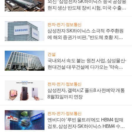
외신 "삼성전자 SK하이닉스 중국 공장용
현지 생산 반도체 장비 시험, 미국 수출통
제 대비"
전자·전기·정보통신
삼성전자 SK하이닉스 소극적 주주환원
에 해외 증권가 비판, "반도체 호황 지속
성 의문"
건설
국내외서 속도 붙는 원전 사업, 삼성물산·
현대건설·대우건설에 다가오는 '약속의
시간'
전자·전기·정보통신
삼성전자, 갤럭시Z 폴드8 사전예약 개통
8월31일까지 연장
전자·전기·정보통신
엔비디아 '루빈 울트라'에도 HBM4 탑재
검토, 삼성전자·SK하이닉스 HBM4 수율