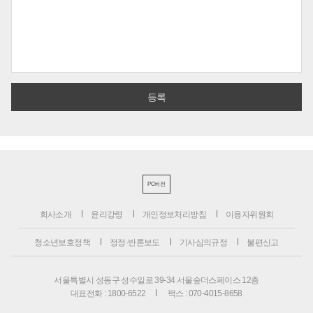
PC버전
회사소개
윤리강령
개인정보처리방침
이용자위원회
청소년보호정책
정정·반론보도
기사심의규정
불편신고
서울특별시 성동구 성수일로 39-34 서울숲더스페이스 12층
대표전화 : 1800-6522
팩스 : 070-4015-8658