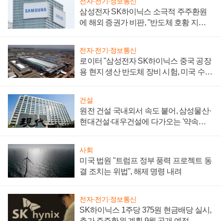
전자·전기·정보통신
삼성전자 SK하이닉스 소극적 주주환원
에 해외 증권가 비판, "반도체 호황 지속
성 의문"
전자·전기·정보통신
로이터 "삼성전자 SK하이닉스 중국 공장
용 현지 생산 반도체 장비 시험, 미국 수출
통제 대비"
건설
원전 건설 국내외서 속도 붙어, 삼성물산·
현대건설·대우건설에 다가오는 '약속의
시간'
사회
미국 법원 "트럼프 정부 풍력 프로젝트 동
결 조치는 위법", 해제 명령 내려
전자·전기·정보통신
SK하이닉스 1주당 375원 현금배당 실시,
추가 주주환원 계획 9월 공개 예정