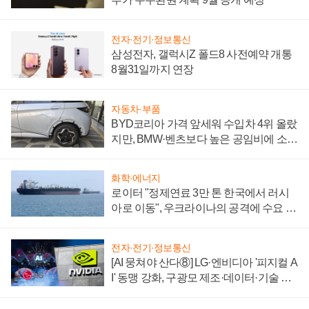
전자·전기·정보통신
삼성전자, 갤럭시Z 폴드8 사전예약 개통
8월31일까지 연장
자동차·부품
BYD코리아 가격 앞세워 수입차 4위 올랐
지만, BMW·벤츠보다 높은 공임비에 소비
자 불만 폭발
화학·에너지
로이터 "정제연료 3만 톤 한국에서 러시
아로 이동", 우크라이나의 공격에 수요 늘
어
전자·전기·정보통신
[AI 뭉쳐야 산다⑧] LG·엔비디아 '피지컬 A
I' 동맹 강화, 구광모 제조·데이터·기술 결
집해 종합 로보틱스 기업으로