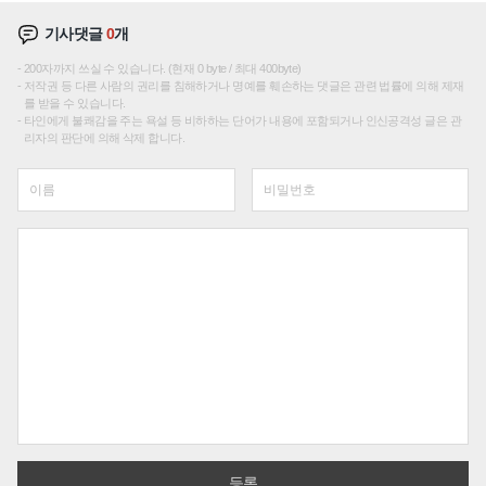
기사댓글
0
개
200자까지 쓰실 수 있습니다. (현재 0 byte / 최대 400byte)
저작권 등 다른 사람의 권리를 침해하거나 명예를 훼손하는 댓글은 관련 법률에 의해 제재
를 받을 수 있습니다.
타인에게 불쾌감을 주는 욕설 등 비하하는 단어가 내용에 포함되거나 인신공격성 글은 관
리자의 판단에 의해 삭제 합니다.