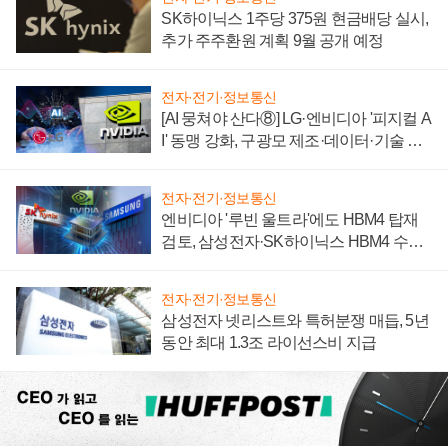
SK하이닉스 1주당 375원 현금배당 실시,
추가 주주환원 계획 9월 공개 예정
전자·전기·정보통신
[AI 뭉쳐야 산다⑧] LG·엔비디아 '피지컬 A
I' 동맹 강화, 구광모 제조·데이터·기술 결
집해 종합 로보틱스 기업으로
전자·전기·정보통신
엔비디아 '루빈 울트라'에도 HBM4 탑재
검토, 삼성전자·SK하이닉스 HBM4 수율
에 주도권 갈린다
전자·전기·정보통신
삼성전자 넷리스트와 특허분쟁 매듭, 5년
동안 최대 1.3조 라이선스비 지급