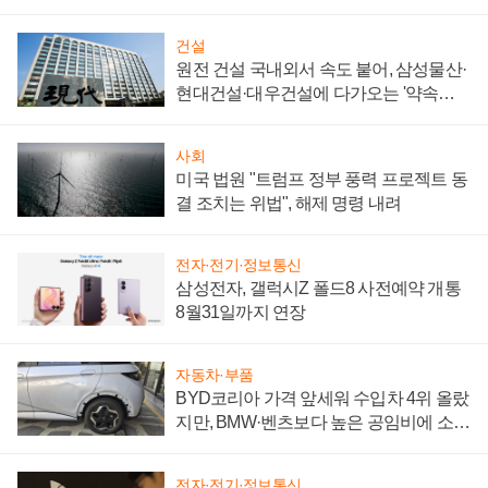
통제 대비"
건설
원전 건설 국내외서 속도 붙어, 삼성물산·
현대건설·대우건설에 다가오는 '약속의
시간'
사회
미국 법원 "트럼프 정부 풍력 프로젝트 동
결 조치는 위법", 해제 명령 내려
전자·전기·정보통신
삼성전자, 갤럭시Z 폴드8 사전예약 개통
8월31일까지 연장
자동차·부품
BYD코리아 가격 앞세워 수입차 4위 올랐
지만, BMW·벤츠보다 높은 공임비에 소비
자 불만 폭발
전자·전기·정보통신