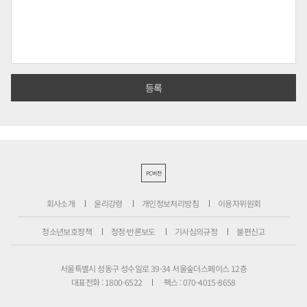
PC버전
회사소개
윤리강령
개인정보처리방침
이용자위원회
청소년보호정책
정정·반론보도
기사심의규정
불편신고
서울특별시 성동구 성수일로 39-34 서울숲더스페이스 12층
대표전화 : 1800-6522
팩스 : 070-4015-8658