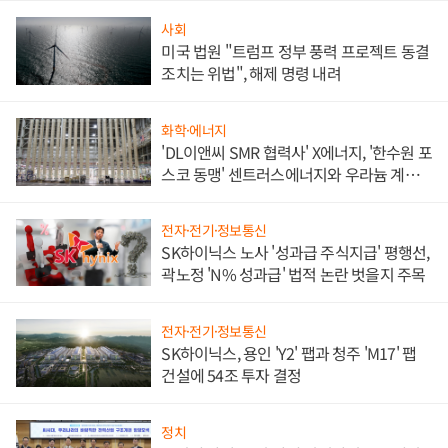
사회
미국 법원 "트럼프 정부 풍력 프로젝트 동결
조치는 위법", 해제 명령 내려
화학·에너지
'DL이앤씨 SMR 협력사' X에너지, '한수원 포
스코 동맹' 센트러스에너지와 우라늄 계약
체결
전자·전기·정보통신
SK하이닉스 노사 '성과급 주식지급' 평행선,
곽노정 'N% 성과급' 법적 논란 벗을지 주목
전자·전기·정보통신
SK하이닉스, 용인 'Y2' 팹과 청주 'M17' 팹
건설에 54조 투자 결정
정치