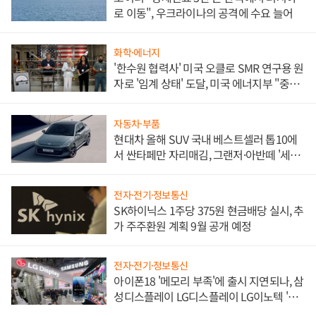
로 이동", 우크라이나의 공격에 수요 늘어
화학·에너지
'한수원 협력사' 미국 오클로 SMR 연구용 원
자로 '임계 상태' 도달, 미국 에너지부 "중요
한 이정표"
자동차·부품
현대차 올해 SUV 국내 베스트셀러 톱10에
서 싼타페만 자리매김, 그랜저·아반떼 '세단
쌍끌이'로 내수 방어
전자·전기·정보통신
SK하이닉스 1주당 375원 현금배당 실시, 추
가 주주환원 계획 9월 공개 예정
전자·전기·정보통신
아이폰18 '메모리 부족'에 출시 지연되나, 삼
성디스플레이 LG디스플레이 LG이노텍 '탈
애플' 수익 다각화 속도