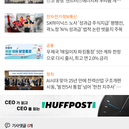
스코 동맹' 센트러스에너지와 우라늄 계약
체결
전자·전기·정보통신
SK하이닉스 노사 '성과급 주식지급' 평행선,
곽노정 'N% 성과급' 법적 논란 벗을지 주목
금융
우체국 '매일이자 파킹통장' 5만 계좌 한정
으로 다시 출시, 최고 연 2.0% 금리
정치
AI시대 맞아 25년 만에 전력산업 구조개편
시동, '발전5사 통합' 넘어 '한전 지주사' 재편
론도
기사댓글
0
개