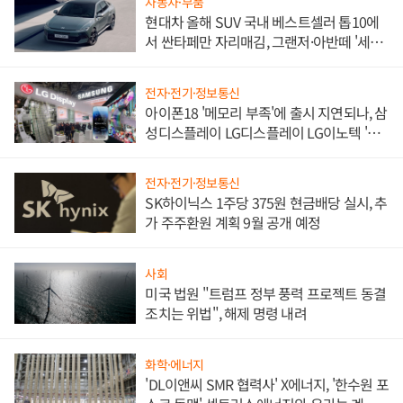
자동차·부품
현대차 올해 SUV 국내 베스트셀러 톱10에
서 싼타페만 자리매김, 그랜저·아반떼 '세단
쌍끌이'로 내수 방어
전자·전기·정보통신
아이폰18 '메모리 부족'에 출시 지연되나, 삼
성디스플레이 LG디스플레이 LG이노텍 '탈
애플' 수익 다각화 속도
전자·전기·정보통신
SK하이닉스 1주당 375원 현금배당 실시, 추
가 주주환원 계획 9월 공개 예정
사회
미국 법원 "트럼프 정부 풍력 프로젝트 동결
조치는 위법", 해제 명령 내려
화학·에너지
'DL이앤씨 SMR 협력사' X에너지, '한수원 포