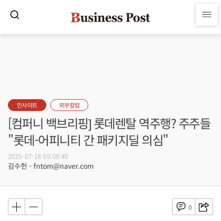
인사이트
외부칼럼
[컴퍼니 백브리핑] 롯데렌탈 역주행? 주주들
"롯데-어피니티 간 패키지딜 의심"
2025-07-18 09:08:40
김수헌 - fntom@naver.com
0