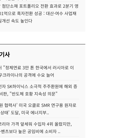
 첨단소재 포트폴리오 전환 효과로 2분기 영
01억으로 흑자전환 성공 : 대산·여수 사업재
질개선 속도 높인다
 기사
 "정제연료 3만 톤 한국에서 러시아로 이
 우크라이나의 공격에 수요 늘어
자 SK하이닉스 소극적 주주환원에 해외 증
비판, "반도체 호황 지속성 의문"
원 협력사' 미국 오클로 SMR 연구용 원자로
 상태' 도달, 미국 에너지부..
코리아 가격 앞세워 수입차 4위 올랐지만,
·벤츠보다 높은 공임비에 소비자 ..