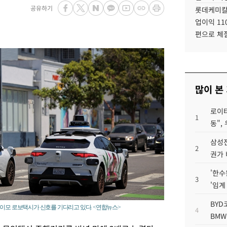
공유하기
롯데케미칼
업이익 11
편으로 체
많이 본
로이터
1
동",
삼성전
2
권가 
'한수
3
'임계
BYD
웨이모 로보택시가 신호를 기다리고 있다. <연합뉴스>
4
BMW