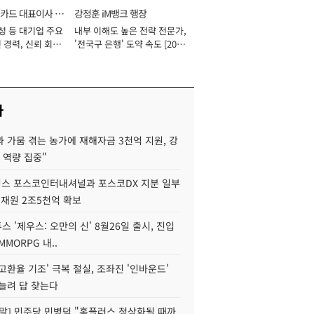
카드 대표이사 사
강정훈 iM뱅크 행장
성 등 대기업 주요
내부 이해도 높은 전략 전문가,
 경력, 신뢰 회복
'전국구 은행' 도약 속도 [2026
[2026년]
년]
사
 가뭄 겪는 농가에 재해자금 3천억 지원, 강
 역량 집중"
스 포스코인터내셔널과 포스코DX 지분 일부
 재원 2조5천억 확보
투스 '제우스: 오만의 신' 8월26일 출시, 진입
MMORPG 내..
고환율 기조' 극복 절실, 조좌진 '인바운드'
늘려 답 찾는다
정말] 민주당 민병덕 "홈플러스 정상화될 때까