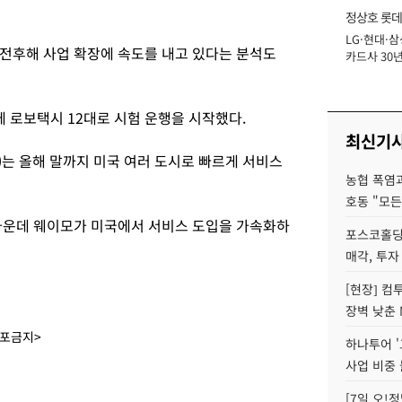
정상호 롯데
LG·현대·삼
장
전후해 사업 확장에 속도를 내고 있다는 분석도
카드사 30년
에 '초집중' 
에 로보택시 12대로 시험 운행을 시작했다.
최신기
)는 올해 말까지 미국 여러 도시로 빠르게 서비스
농협 폭염과
호동 "모든
가운데 웨이모가 미국에서 서비스 도입을 가속화하
포스코홀딩
매각, 투자
[현장] 컴
장벽 낮춘 
배포금지>
하나투어 '
사업 비중 
[7일 오!