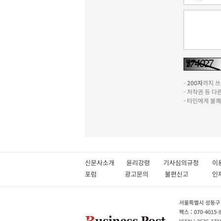
-
200자
까지 쓰실
- 저작권 등 
- 타인에게 불
신문사소개
윤리강령
기사심의규정
이
포럼
광고문의
불편신고
서울특별시 성동구 성
팩스 : 070-4015-
ISSN : 2636-171