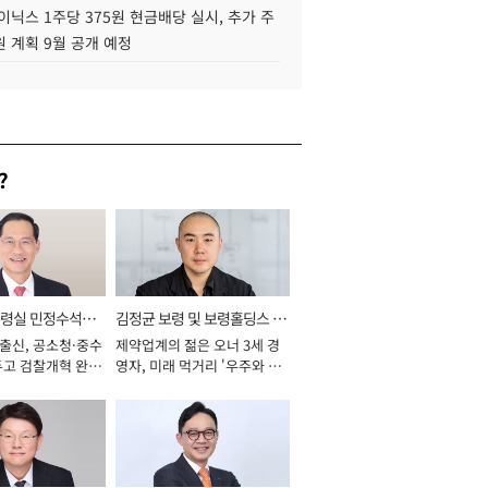
이닉스 1주당 375원 현금배당 실시, 추가 주
 계획 9월 공개 예정
?
통령실 민정수석비
김정균 보령 및 보령홀딩스 대
 출신, 공소청·중수
제약업계의 젊은 오너 3세 경
표이사 사장
두고 검찰개혁 완수
영자, 미래 먹거리 '우주와 헬
년]
스케어' 공들여 [2026년]