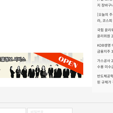
지 장바구
[오늘의 주
라, 코스피
국힘 윤리위
윤리위원 
KDB생명
금융지주 
가스공사 2
수용 미수금
반도체공학
된 규제가 