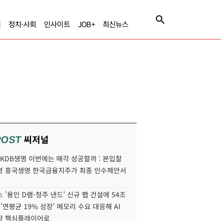
제
정치·사회
인사이트
JOB+
최신뉴스
씨저널
POST
' KDB생명 이번에는 매각 성공할까 : 본입찰
명 흥국생명 한국금융지주가 최종 인수제안서
 '용인 D램-청주 낸드' 신규 팹 건설에 54조
 '연평균 19% 성장' 메모리 수요 대응해 AI
장 핵심플레이어로