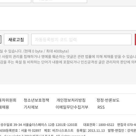
 수 있습니다. (현재 0 byte / 최대 400byte)
다른 사람의 권리를 침해하거나 명예를 훼손하는 댓글은 관련 법률에 의해 제재를 받을 수 있습니
쾌감을 주는 욕설 등 비하하는 단어가 내용에 포함되거나 인신공격성 글은 관리자의 판단에 의해
용자위원회
청소년보호정책
개인정보처리방침
정정·반론보도
인재채용
기사제보
이메일무단수집거부
RSS
수일로 39-34 서울숲더스페이스 12층 1201호-1203호
대표전화 : 1800-6522
편집국 070-4
8658
등록번호 : 서울 아 02897
제호: 비즈니스포스트
등록일: 2013.11.13
발행·편집인 : 강석
X
Copyright ? 2013 비즈니스포스트. All rights reserved.