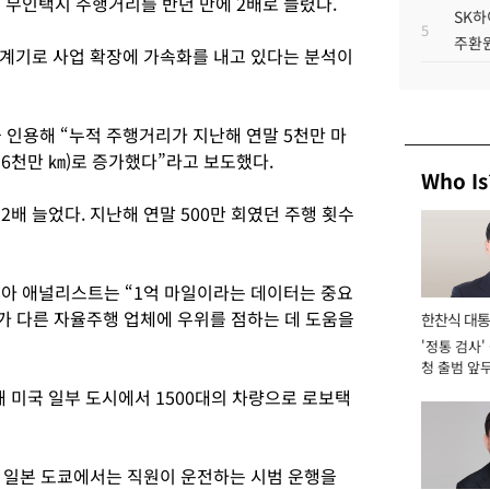
 무인택시 주행거리를 반년 만에 2배로 늘렸다.
SK하
5
주환원
계기로 사업 확장에 가속화를 내고 있다는 분석이
 인용해 “누적 주행거리가 지난해 연말 5천만 마
1억6천만 ㎞)로 증가했다”라고 보도했다.
Who Is
2배 늘었다. 지난해 연말 500만 회였던 주행 횟수
아 애널리스트는 “1억 마일이라는 데이터는 중요
가 다른 자율주행 업체에 우위를 점하는 데 도움을
한찬식 대
'정통 검사'
서관
청 출범 앞
맡아 [2026
미국 일부 도시에서 1500대의 차량으로 로보택
. 일본 도쿄에서는 직원이 운전하는 시범 운행을