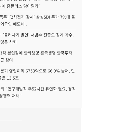
니에 홈플러스 담아달라"
목주] '2차전지 강세' 삼성SDI 주가 7%대 올
 외국인 매도세..
 '돌려차기 발언' 서범수·진종오 징계 착수,
2명은 사퇴
 매각 본입찰에 한화생명 흥국생명 한국투자
3곳 참여
분기 영업이익 6753억으로 66.9% 늘어, 민
은 13.5조
회 "연구개발직 주52시간 유연화 필요, 경직
경쟁력 저해"