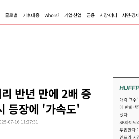
글로벌
기후대응
Who Is?
기업·산업
금융
시장·머니
시민·경
HUFF
리 반년 만에 2배 증
매각 '7수
시 등장에 '가속도'
에 한화생
냈다
025-07-16 11:27:31
SK하이닉스
투입한다 :
인프라 시