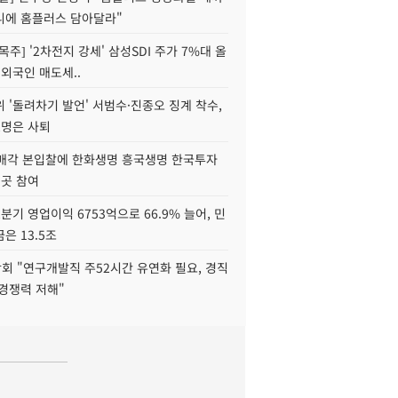
니에 홈플러스 담아달라"
목주] '2차전지 강세' 삼성SDI 주가 7%대 올
 외국인 매도세..
 '돌려차기 발언' 서범수·진종오 징계 착수,
2명은 사퇴
 매각 본입찰에 한화생명 흥국생명 한국투자
3곳 참여
분기 영업이익 6753억으로 66.9% 늘어, 민
은 13.5조
회 "연구개발직 주52시간 유연화 필요, 경직
경쟁력 저해"