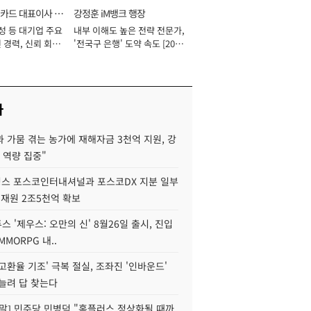
카드 대표이사 사
강정훈 iM뱅크 행장
성 등 대기업 주요
내부 이해도 높은 전략 전문가,
 경력, 신뢰 회복
'전국구 은행' 도약 속도 [2026
[2026년]
년]
사
 가뭄 겪는 농가에 재해자금 3천억 지원, 강
 역량 집중"
스 포스코인터내셔널과 포스코DX 지분 일부
 재원 2조5천억 확보
투스 '제우스: 오만의 신' 8월26일 출시, 진입
MMORPG 내..
고환율 기조' 극복 절실, 조좌진 '인바운드'
늘려 답 찾는다
정말] 민주당 민병덕 "홈플러스 정상화될 때까