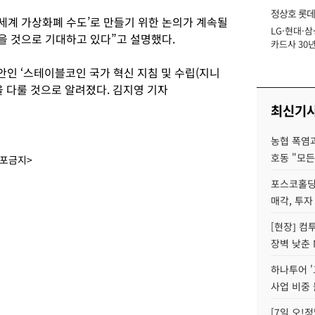
정상호 롯데
세계 가상화폐 수도’로 만들기 위한 논의가 계속될
LG·현대·삼
장
을 것으로 기대하고 있다”고 설명했다.
카드사 30년
에 '초집중' 
인 ‘스테이블코인 국가 혁신 지침 및 수립(지니
안을 다룰 것으로 알려졌다. 김지영 기자
최신기
농협 폭염과
호동 "모든
배포금지>
포스코홀딩
매각, 투자
[현장] 컴
장벽 낮춘 
하나투어 '
사업 비중 
[7일 오!