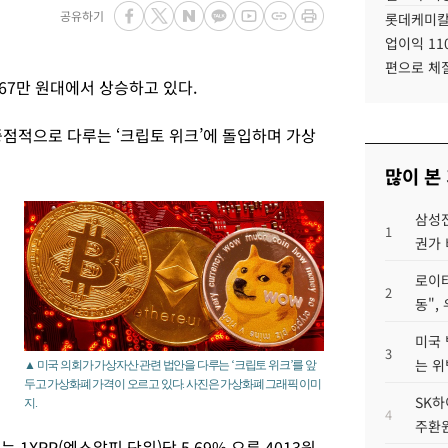
공유하기
롯데케미칼
업이익 11
편으로 체
67만 원대에서 상승하고 있다.
중점적으로 다루는 ‘크립토 위크’에 돌입하며 가상
많이 본
삼성전
1
권가 
로이터
2
동",
미국 
3
는 위
▲ 미국 의회가 가상자산 관련 법안을 다루는 ‘크립토 위크’를 앞
두고 가상화폐 가격이 오르고 있다. 사진은 가상화폐 그래픽 이미
SK하
지.
4
주환원
는 1XRP(엑스알피 단위)당 5.69% 오른 4013원,