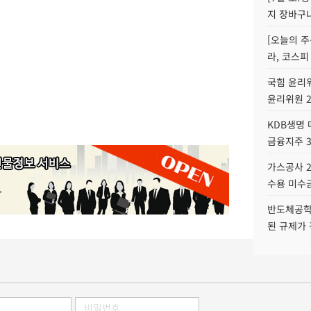
지 장바구
[오늘의 주
라, 코스피
국힘 윤리위
윤리위원 
KDB생명
금융지주 
가스공사 2
수용 미수금
반도체공학
된 규제가 