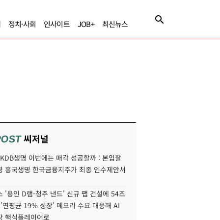
제
정치·사회
인사이트
JOB+
최신뉴스
씨저널
POST
' KDB생명 이번에는 매각 성공할까 : 본입찰
명 흥국생명 한국금융지주가 최종 인수제안서
 '용인 D램-청주 낸드' 신규 팹 건설에 54조
 '연평균 19% 성장' 메모리 수요 대응해 AI
장 핵심플레이어로