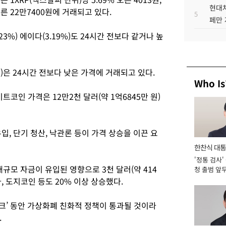
현대차
오른 22만7400원에 거래되고 있다.
5
페만 
.23%) 에이다(3.19%)도 24시간 전보다 같거나 높
7%)은 24시간 전보다 낮은 가격에 거래되고 있다.
Who Is
인 가격은 12만2천 달러(약 1억6845만 원)
입, 단기 청산, 낙관론 등이 가격 상승을 이끈 요
한찬식 대
'정통 검사'
서관
대규모 자금이 유입된 영향으로 3천 달러(약 414
청 출범 앞
맡아 [2026
나, 도지코인 등도 20% 이상 상승했다.
위크’ 동안 가상화폐 친화적 정책이 통과될 것이라
.