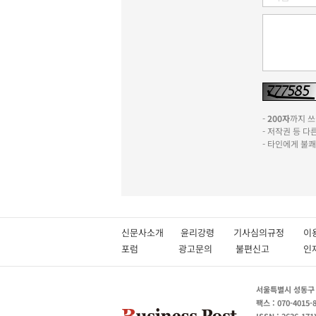
-
200자
까지 쓰실
- 저작권 등 
- 타인에게 불
신문사소개
윤리강령
기사심의규정
이
포럼
광고문의
불편신고
서울특별시 성동구 성
팩스 : 070-4015-
ISSN : 2636-171