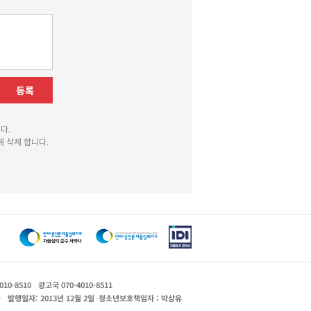
등록
다.
 삭제 합니다.
010-8510
광고국 070-4010-8511
운
발행일자: 2013년 12월 2일
청소년보호책임자 : 박상유