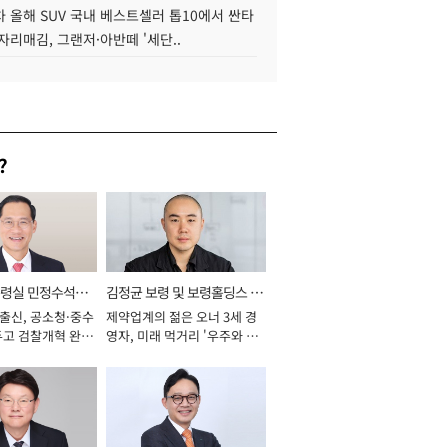
 올해 SUV 국내 베스트셀러 톱10에서 싼타
자리매김, 그랜저·아반떼 '세단..
?
통령실 민정수석비
김정균 보령 및 보령홀딩스 대
 출신, 공소청·중수
제약업계의 젊은 오너 3세 경
표이사 사장
두고 검찰개혁 완수
영자, 미래 먹거리 '우주와 헬
년]
스케어' 공들여 [2026년]