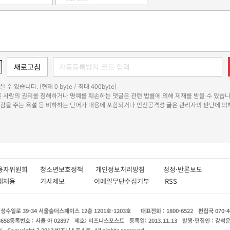
 수 있습니다. (현재 0 byte / 최대 400byte)
다른 사람의 권리를 침해하거나 명예를 훼손하는 댓글은 관련 법률에 의해 제재를 받을 수 있습니
쾌감을 주는 욕설 등 비하하는 단어가 내용에 포함되거나 인신공격성 글은 관리자의 판단에 의해
용자위원회
청소년보호정책
개인정보처리방침
정정·반론보도
인재채용
기사제보
이메일무단수집거부
RSS
수일로 39-34 서울숲더스페이스 12층 1201호-1203호
대표전화 : 1800-6522
편집국 070-4
8658
등록번호 : 서울 아 02897
제호: 비즈니스포스트
등록일: 2013.11.13
발행·편집인 : 강석
X
Copyright ? 2013 비즈니스포스트. All rights reserved.