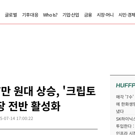
글로벌
기후대응
Who Is?
기업·산업
금융
시장·머니
시민·경
HUFF
만 원대 상승, '크립토
매각 '7수
장 전반 활성화
에 한화생
냈다
5-07-14 17:00:22
SK하이닉스
투입한다 :
인프라 시