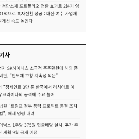
 첨단소재 포트폴리오 전환 효과로 2분기 영
01억으로 흑자전환 성공 : 대산·여수 사업재
질개선 속도 높인다
 기사
자 SK하이닉스 소극적 주주환원에 해외 증
비판, "반도체 호황 지속성 의문"
 "정제연료 3만 톤 한국에서 러시아로 이
 우크라이나의 공격에 수요 늘어
법원 "트럼프 정부 풍력 프로젝트 동결 조치
법", 해제 명령 내려
이닉스 1주당 375원 현금배당 실시, 추가 주
 계획 9월 공개 예정