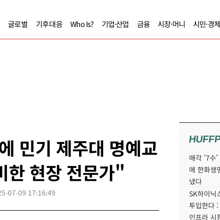
글로벌
기후대응
Who Is?
기업·산업
금융
시장·머니
시민·경
HUFF
에 민기 제주대 명예교
매각 '7수
겸비한 현장 전문가"
에 한화생
냈다
25-07-09 17:16:49
SK하이닉스
투입한다 :
인프라 시