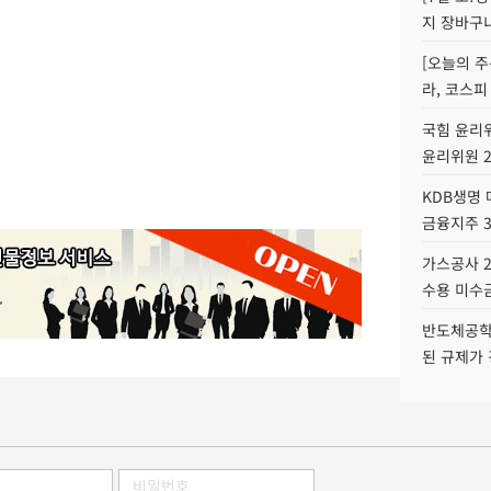
지 장바구
[오늘의 주
라, 코스피
국힘 윤리위
윤리위원 
KDB생명
금융지주 
가스공사 2
수용 미수금
반도체공학
된 규제가 