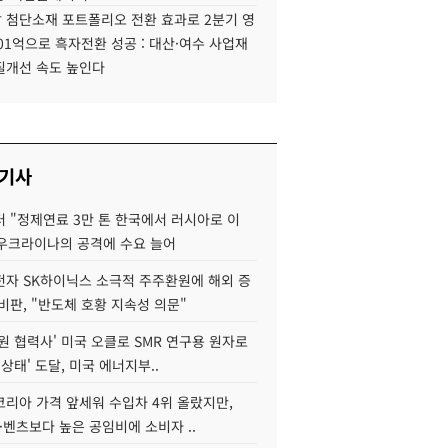
 첨단소재 포트폴리오 전환 효과로 2분기 영
01억으로 흑자전환 성공 : 대산·여수 사업재
질개선 속도 높인다
 기사
 "정제연료 3만 톤 한국에서 러시아로 이
 우크라이나의 공격에 수요 늘어
자 SK하이닉스 소극적 주주환원에 해외 증
비판, "반도체 호황 지속성 의문"
원 협력사' 미국 오클로 SMR 연구용 원자로
 상태' 도달, 미국 에너지부..
코리아 가격 앞세워 수입차 4위 올랐지만,
·벤츠보다 높은 공임비에 소비자 ..