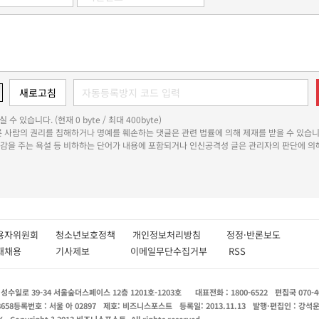
 수 있습니다. (현재 0 byte / 최대 400byte)
다른 사람의 권리를 침해하거나 명예를 훼손하는 댓글은 관련 법률에 의해 제재를 받을 수 있습니
쾌감을 주는 욕설 등 비하하는 단어가 내용에 포함되거나 인신공격성 글은 관리자의 판단에 의해
용자위원회
청소년보호정책
개인정보처리방침
정정·반론보도
인재채용
기사제보
이메일무단수집거부
RSS
수일로 39-34 서울숲더스페이스 12층 1201호-1203호
대표전화 : 1800-6522
편집국 070-4
8658
등록번호 : 서울 아 02897
제호: 비즈니스포스트
등록일: 2013.11.13
발행·편집인 : 강석
X
Copyright ? 2013 비즈니스포스트. All rights reserved.