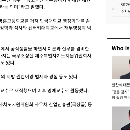
SK하
라는 의미"라고 말했다.
5
주환원
울 영훈고등학교를 거쳐 단국대학교 행정학과를 졸
행정학과 석사와 켄터키대학교에서 재무행정학 박
Who Is
등에서 공직생활을 하면서 이론과 실무를 겸비한
09년까지는 국무조정실 제주특별자치도지원위원회사
도 있다.
의 지방 권한이양 법제화 경험 등도 있다.
한찬식 대
 교수로 재직했으며 이후 명예교수로 활동했다.
'정통 검사'
서관
청 출범 앞
맡아 [2026
자치도지원위원회 사무처 산업진흥관(국장급) 등