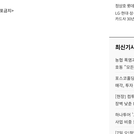
정상호 롯데
배포금지>
LG·현대·삼
장
카드사 30년
에 '초집중' 
최신기
농협 폭염과
호동 "모든
포스코홀딩
매각, 투자
[현장] 컴
장벽 낮춘 
하나투어 '
사업 비중 
[7일 오!