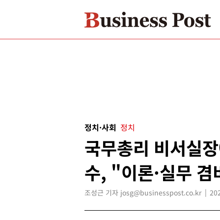
정치·사회
정치
국무총리 비서실장
수, "이론·실무 
조성근 기자 josg@businesspost.co.kr
20