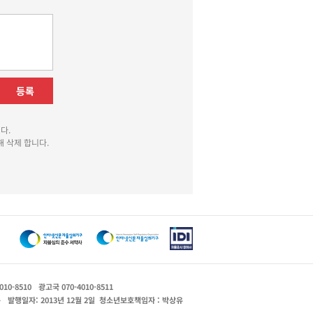
등록
다.
 삭제 합니다.
010-8510
광고국 070-4010-8511
운
발행일자: 2013년 12월 2일
청소년보호책임자 : 박상유