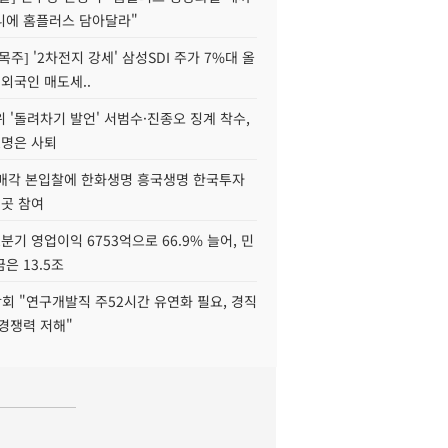
니에 홈플러스 담아달라"
목주] '2차전지 강세' 삼성SDI 주가 7%대 올
 외국인 매도세..
 '돌려차기 발언' 서범수·진종오 징계 착수,
2명은 사퇴
 매각 본입찰에 한화생명 흥국생명 한국투자
3곳 참여
분기 영업이익 6753억으로 66.9% 늘어, 민
은 13.5조
회 "연구개발직 주52시간 유연화 필요, 경직
경쟁력 저해"