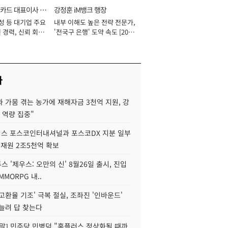
카드 대표이사 사
강정훈 iM뱅크 행장
성 등 대기업 주요
내부 이해도 높은 전략 전문가,
 경력, 신뢰 회복
'전국구 은행' 도약 속도 [2026
[2026년]
년]
사
 가뭄 겪는 농가에 재해자금 3천억 지원, 강
 역량 집중"
스 포스코인터내셔널과 포스코DX 지분 일부
 재원 2조5천억 확보
투스 '제우스: 오만의 신' 8월26일 출시, 진입
MMORPG 내..
고환율 기조' 극복 절실, 조좌진 '인바운드'
늘려 답 찾는다
정말] 민주당 민병덕 "홈플러스 정상화될 때까