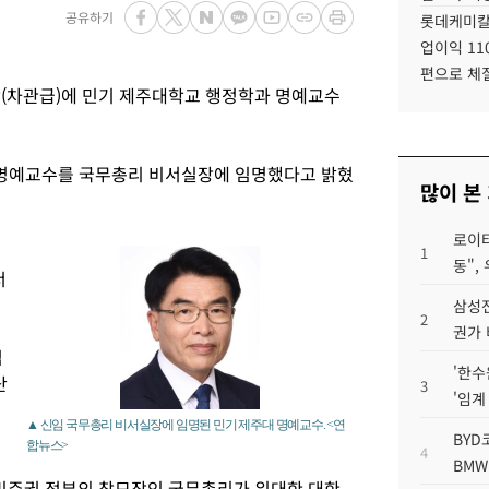
공유하기
롯데케미칼
업이익 11
편으로 체
(차관급)에 민기 제주대학교 행정학과 명예교수
 명예교수를 국무총리 비서실장에 임명했다고 밝혔
많이 본
로이터
1
동",
서
삼성전
2
권가 
법
'한수
단
3
'임계
▲ 신임 국무총리 비서실장에 임명된 민기 제주대 명예교수. <연
BYD
합뉴스>
4
BMW
민주권 정부의 참모장인 국무총리가 위대한 대한