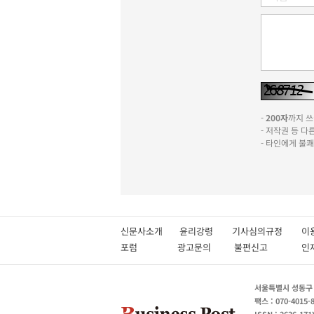
-
200자
까지 쓰실
- 저작권 등 
- 타인에게 불
신문사소개
윤리강령
기사심의규정
이
포럼
광고문의
불편신고
서울특별시 성동구 성
팩스 : 070-4015-
ISSN : 2636-171