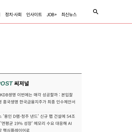
제
정치·사회
인사이트
JOB+
최신뉴스
씨저널
POST
' KDB생명 이번에는 매각 성공할까 : 본입찰
명 흥국생명 한국금융지주가 최종 인수제안서
 '용인 D램-청주 낸드' 신규 팹 건설에 54조
 '연평균 19% 성장' 메모리 수요 대응해 AI
장 핵심플레이어로