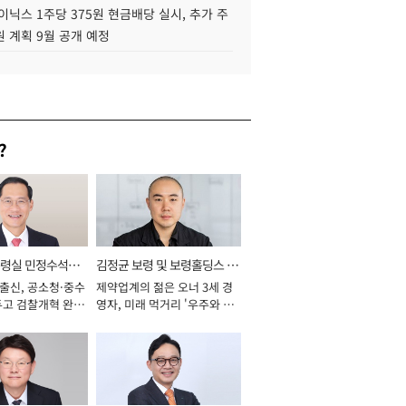
이닉스 1주당 375원 현금배당 실시, 추가 주
 계획 9월 공개 예정
?
통령실 민정수석비
김정균 보령 및 보령홀딩스 대
 출신, 공소청·중수
제약업계의 젊은 오너 3세 경
표이사 사장
두고 검찰개혁 완수
영자, 미래 먹거리 '우주와 헬
년]
스케어' 공들여 [2026년]