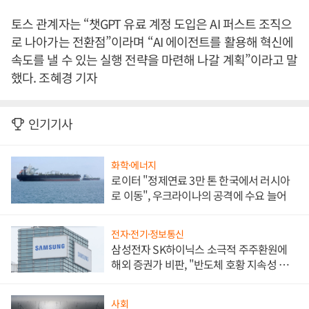
토스 관계자는 “챗GPT 유료 계정 도입은 AI 퍼스트 조직으
로 나아가는 전환점”이라며 “AI 에이전트를 활용해 혁신에
속도를 낼 수 있는 실행 전략을 마련해 나갈 계획”이라고 말
했다. 조혜경 기자
인기기사
화학·에너지
로이터 "정제연료 3만 톤 한국에서 러시아
로 이동", 우크라이나의 공격에 수요 늘어
전자·전기·정보통신
삼성전자 SK하이닉스 소극적 주주환원에
해외 증권가 비판, "반도체 호황 지속성 의
문"
사회