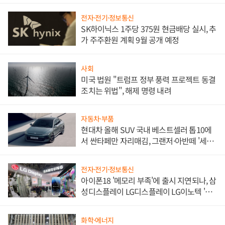
한 이정표"
전자·전기·정보통신
SK하이닉스 1주당 375원 현금배당 실시, 추
가 주주환원 계획 9월 공개 예정
사회
미국 법원 "트럼프 정부 풍력 프로젝트 동결
조치는 위법", 해제 명령 내려
자동차·부품
현대차 올해 SUV 국내 베스트셀러 톱10에
서 싼타페만 자리매김, 그랜저·아반떼 '세단
쌍끌이'로 내수 방어
전자·전기·정보통신
아이폰18 '메모리 부족'에 출시 지연되나, 삼
성디스플레이 LG디스플레이 LG이노텍 '탈
애플' 수익 다각화 속도
화학·에너지