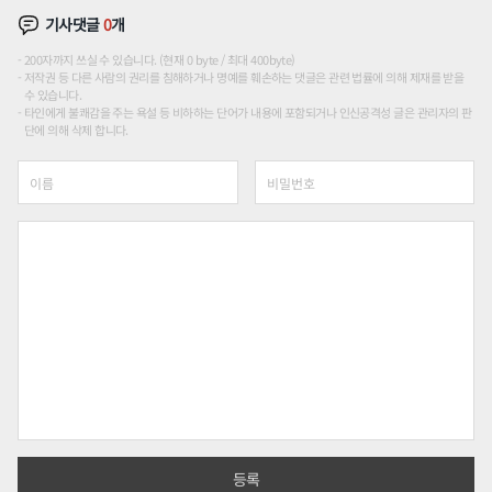
기사댓글
0
개
200자까지 쓰실 수 있습니다. (현재 0 byte / 최대 400byte)
저작권 등 다른 사람의 권리를 침해하거나 명예를 훼손하는 댓글은 관련 법률에 의해 제재를 받을
수 있습니다.
타인에게 불쾌감을 주는 욕설 등 비하하는 단어가 내용에 포함되거나 인신공격성 글은 관리자의 판
단에 의해 삭제 합니다.