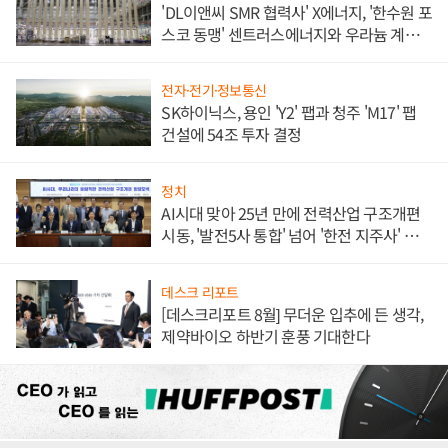
'DL이앤씨 SMR 협력사' X에너지, '한수원 포
스코 동맹' 센트러스에너지와 우라늄 계약
체결
전자·전기·정보통신
SK하이닉스, 용인 'Y2' 팹과 청주 'M17' 팹
건설에 54조 투자 결정
정치
AI시대 맞아 25년 만에 전력산업 구조개편
시동, '발전5사 통합' 넘어 '한전 지주사' 재편
론도
데스크 리포트
[데스크리포트 8월] 무더운 입추에 든 생각,
제약바이오 하반기 훈풍 기대한다