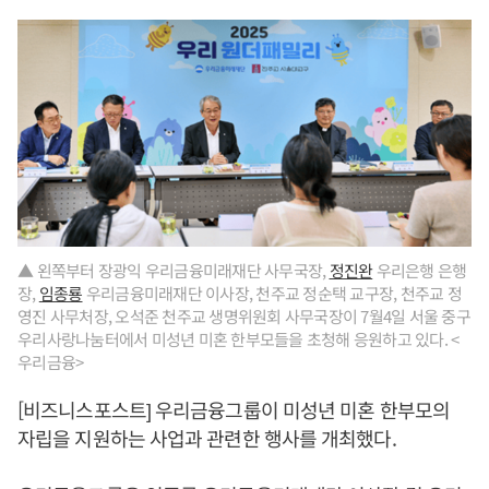
▲ 왼쪽부터 장광익 우리금융미래재단 사무국장,
정진완
우리은행 은행
장,
임종룡
우리금융미래재단 이사장, 천주교 정순택 교구장, 천주교 정
영진 사무처장, 오석준 천주교 생명위원회 사무국장이 7월4일 서울 중구
우리사랑나눔터에서 미성년 미혼 한부모들을 초청해 응원하고 있다. <
우리금융>
[비즈니스포스트] 우리금융그룹이 미성년 미혼 한부모의
자립을 지원하는 사업과 관련한 행사를 개최했다.