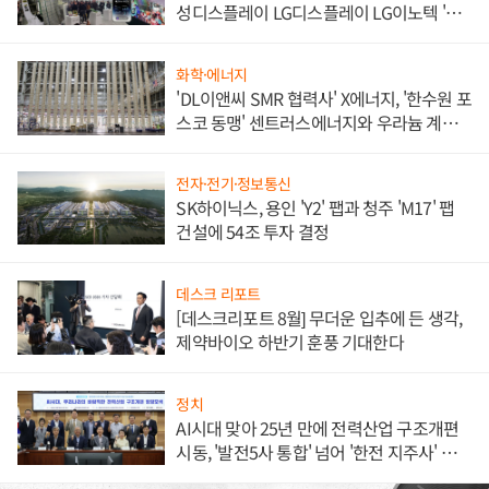
성디스플레이 LG디스플레이 LG이노텍 '탈
애플' 수익 다각화 속도
화학·에너지
'DL이앤씨 SMR 협력사' X에너지, '한수원 포
스코 동맹' 센트러스에너지와 우라늄 계약
체결
전자·전기·정보통신
SK하이닉스, 용인 'Y2' 팹과 청주 'M17' 팹
건설에 54조 투자 결정
데스크 리포트
[데스크리포트 8월] 무더운 입추에 든 생각,
제약바이오 하반기 훈풍 기대한다
정치
AI시대 맞아 25년 만에 전력산업 구조개편
시동, '발전5사 통합' 넘어 '한전 지주사' 재편
론도