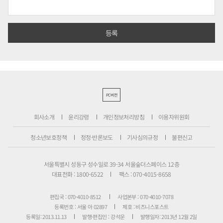
PC버전
회사소개
윤리강령
개인정보처리방침
이용자위원회
청소년보호정책
정정·반론보도
기사심의규정
불편신고
서울특별시 성동구 성수일로 39-34 서울숲더스페이스 12층
대표전화 : 1800-6522
팩스 : 070-4015-8658
편집국 : 070-4010-8512
사업본부 : 070-4010-7078
등록번호 : 서울 아 02897
제호 : 비즈니스포스트
등록일: 2013.11.13
발행·편집인 : 강석운
발행일자: 2013년 12월 2일