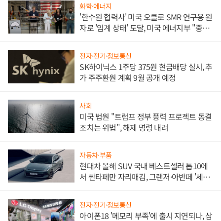
화학·에너지
'한수원 협력사' 미국 오클로 SMR 연구용 원
자로 '임계 상태' 도달, 미국 에너지부 "중요
한 이정표"
전자·전기·정보통신
SK하이닉스 1주당 375원 현금배당 실시, 추
가 주주환원 계획 9월 공개 예정
사회
미국 법원 "트럼프 정부 풍력 프로젝트 동결
조치는 위법", 해제 명령 내려
자동차·부품
현대차 올해 SUV 국내 베스트셀러 톱10에
서 싼타페만 자리매김, 그랜저·아반떼 '세단
쌍끌이'로 내수 방어
전자·전기·정보통신
아이폰18 '메모리 부족'에 출시 지연되나, 삼