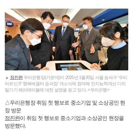
▲
정진완
우리은행장(가운데)이 2025년 1월20일 서울 송파구 ‘우리
어르신 IT 행복배움터 송파점’ 개소식에 참여해 인지능력개선 디지
털기기 해피테이블에 대한 설명을 듣고 있다. <우리은행>
△우리은행장 취임 첫 행보로 중소기업 및 소상공인 현
장 방문
정진완
이 취임 첫 행보로 중소기업과 소상공인 현장을
방문했다.