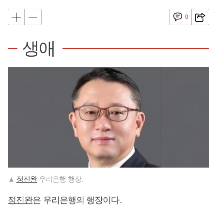
0
생애
▲
정진완
우리은행 행장.
정진완
은 우리은행의 행장이다.