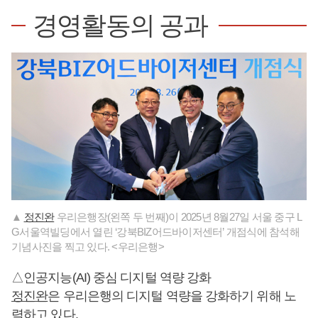
경영활동의 공과
▲
정진완
우리은행장(왼쪽 두 번째)이 2025년 8월27일 서울 중구 L
G서울역빌딩에서 열린 ‘강북BIZ어드바이저센터’ 개점식에 참석해
기념사진을 찍고 있다. <우리은행>
△인공지능(AI) 중심 디지털 역량 강화
정진완
은 우리은행의 디지털 역량을 강화하기 위해 노
력하고 있다.