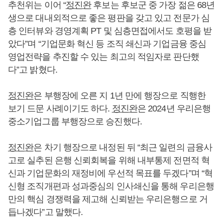
추천위는 이어 “
정진완
후보는 후보군 중 가장 젊은 68년
생으로 대내외적으로 좋은 평판을 갖고 있고 전문가 심
층 인터뷰와 경영계획 PT 및 심층면접에서도 호평을 받
았다”며 “기업문화 혁신 등 조직 쇄신과 기업금융 중심
영업전략을 추진할 수 있는 최고의 적임자로 판단했
다”고 밝혔다.
정진완
은 부행장에 오른 지 1년 만에 행장으로 직행한
보기 드문 사례이기도 하다.
정진완
은 2024년 우리은행
중소기업그룹 부행장으로 승진했다.
정진완
은 차기 행장으로 내정된 뒤 “최근 일련의 금융사
고로 실추된 은행 신뢰회복을 위해 내부통제 전면적 혁
신과 기업문화의 재정비에 우선적 목표를 두겠다”며 “혁
신형 조직개편과 성과중심의 인사쇄신을 통해 우리은행
만의 핵심 경쟁력을 제고해 신뢰받는 우리은행으로 거
듭나겠다”고 말했다.