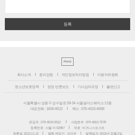
PC버전
회사소개
윤리강령
개인정보처리방침
이용자위원회
청소년보호정책
정정·반론보도
기사심의규정
불편신고
서울특별시 성동구 성수일로 39-34 서울숲더스페이스 12층
대표전화 : 1800-6522
팩스 : 070-4015-8658
편집국 : 070-4010-8512
사업본부 : 070-4010-7078
등록번호 : 서울 아 02897
제호 : 비즈니스포스트
등록일: 2013.11.13
발행·편집인 : 강석운
발행일자: 2013년 12월 2일