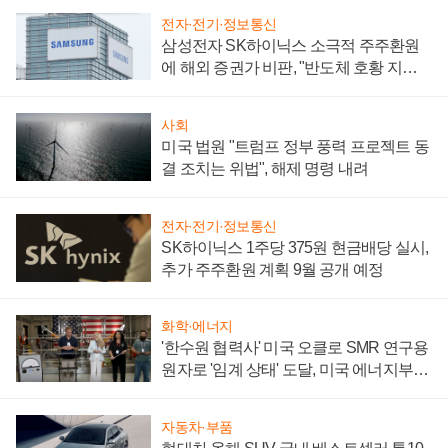
전자·전기·정보통신
삼성전자 SK하이닉스 소극적 주주환원
에 해외 증권가 비판, "반도체 호황 지속
성 의문"
사회
미국 법원 "트럼프 정부 풍력 프로젝트 동
결 조치는 위법", 해제 명령 내려
전자·전기·정보통신
SK하이닉스 1주당 375원 현금배당 실시,
추가 주주환원 계획 9월 공개 예정
화학·에너지
'한수원 협력사' 미국 오클로 SMR 연구용
원자로 '임계 상태' 도달, 미국 에너지부
"중요한 이정표"
자동차·부품