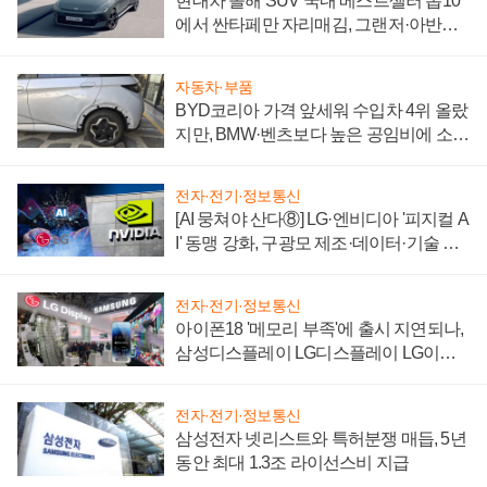
현대차 올해 SUV 국내 베스트셀러 톱10
에서 싼타페만 자리매김, 그랜저·아반떼
'세단 쌍끌이'로 내수 방어
자동차·부품
BYD코리아 가격 앞세워 수입차 4위 올랐
지만, BMW·벤츠보다 높은 공임비에 소비
자 불만 폭발
전자·전기·정보통신
[AI 뭉쳐야 산다⑧] LG·엔비디아 '피지컬 A
I' 동맹 강화, 구광모 제조·데이터·기술 결
집해 종합 로보틱스 기업으로
전자·전기·정보통신
아이폰18 '메모리 부족'에 출시 지연되나,
삼성디스플레이 LG디스플레이 LG이노
텍 '탈애플' 수익 다각화 속도
전자·전기·정보통신
삼성전자 넷리스트와 특허분쟁 매듭, 5년
동안 최대 1.3조 라이선스비 지급