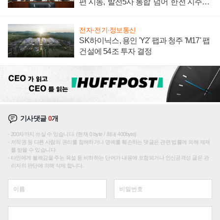
편 시동, '발전5사 통합' 넘어 '한전 지주사'
재편론도
전자·전기·정보통신
SK하이닉스, 용인 'Y2' 팹과 청주 'M17' 팹
건설에 54조 투자 결정
기사댓글
0
개
200자까지 쓰실 수 있습니다. (현재 0 byte / 최대 400byte)
저작권 등 다른 사람의 권리를 침해하거나 명예를 훼손하는 댓글은 관련 법률에 의해 제재
를 받을 수 있습니다.
타인에게 불쾌감을 주는 욕설 등 비하하는 단어가 내용에 포함되거나 인신공격성 글은 관
리자의 판단에 의해 삭제 합니다.