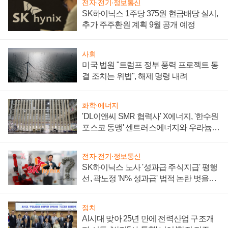
전자·전기·정보통신
SK하이닉스 1주당 375원 현금배당 실시,
추가 주주환원 계획 9월 공개 예정
사회
미국 법원 "트럼프 정부 풍력 프로젝트 동
결 조치는 위법", 해제 명령 내려
화학·에너지
'DL이앤씨 SMR 협력사' X에너지, '한수원
포스코 동맹' 센트러스에너지와 우라늄
계약 체결
전자·전기·정보통신
SK하이닉스 노사 '성과급 주식지급' 평행
선, 곽노정 'N% 성과급' 법적 논란 벗을지
주목
정치
AI시대 맞아 25년 만에 전력산업 구조개