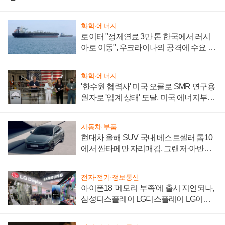
화학·에너지
로이터 "정제연료 3만 톤 한국에서 러시
아로 이동", 우크라이나의 공격에 수요 늘
어
화학·에너지
'한수원 협력사' 미국 오클로 SMR 연구용
원자로 '임계 상태' 도달, 미국 에너지부
"중요한 이정표"
자동차·부품
현대차 올해 SUV 국내 베스트셀러 톱10
에서 싼타페만 자리매김, 그랜저·아반떼
'세단 쌍끌이'로 내수 방어
전자·전기·정보통신
아이폰18 '메모리 부족'에 출시 지연되나,
삼성디스플레이 LG디스플레이 LG이노
텍 '탈애플' 수익 다각화 속도