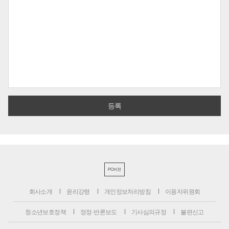
PC버전
회사소개
윤리강령
개인정보처리방침
이용자위원회
청소년보호정책
정정·반론보도
기사심의규정
불편신고