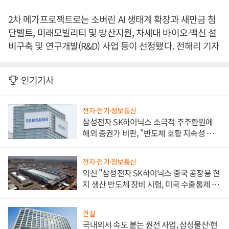
2차 메가프로젝트로는 소버린 AI 생태계 확장과 새만금 첨
단벨트, 미래모빌리티 및 방산지원, 차세대 바이오ᐧ백신 설
비구축 및 연구개발(R&D) 사업 등이 선정됐다. 전해리 기자
인기기사
전자·전기·정보통신
삼성전자 SK하이닉스 소극적 주주환원에
해외 증권가 비판, "반도체 호황 지속성 의
문"
전자·전기·정보통신
외신 "삼성전자 SK하이닉스 중국 공장용 현
지 생산 반도체 장비 시험, 미국 수출통제 대
비"
건설
국내외서 속도 붙는 원전 사업, 삼성물산·현