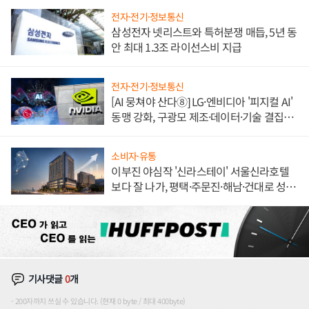
전자·전기·정보통신
삼성전자 넷리스트와 특허분쟁 매듭, 5년 동
안 최대 1.3조 라이선스비 지급
전자·전기·정보통신
[AI 뭉쳐야 산다⑧] LG·엔비디아 '피지컬 AI'
동맹 강화, 구광모 제조·데이터·기술 결집
해 종합 로보틱스 기업으로
소비자·유통
이부진 야심작 '신라스테이' 서울신라호텔
보다 잘 나가, 평택·주문진·해남·건대로 성
장판 더 넓힌다
기사댓글
0
개
200자까지 쓰실 수 있습니다. (현재 0 byte / 최대 400byte)