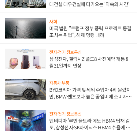
대건설·대우건설에 다가오는 '약속의 시간'
사회
미국 법원 "트럼프 정부 풍력 프로젝트 동결
조치는 위법", 해제 명령 내려
전자·전기·정보통신
삼성전자, 갤럭시Z 폴드8 사전예약 개통 8
월31일까지 연장
자동차·부품
BYD코리아 가격 앞세워 수입차 4위 올랐지
만, BMW·벤츠보다 높은 공임비에 소비자
불만 폭발
전자·전기·정보통신
엔비디아 '루빈 울트라'에도 HBM4 탑재 검
토, 삼성전자·SK하이닉스 HBM4 수율에 주
도권 갈린다