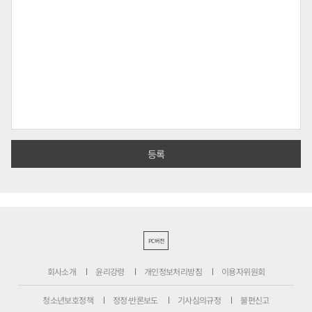
PC버전
회사소개
윤리강령
개인정보처리방침
이용자위원회
청소년보호정책
정정·반론보도
기사심의규정
불편신고