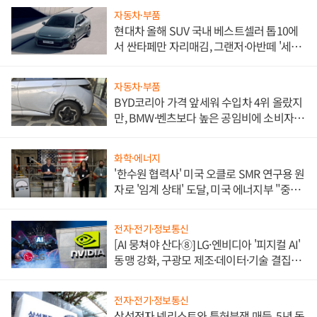
자동차·부품
현대차 올해 SUV 국내 베스트셀러 톱10에
서 싼타페만 자리매김, 그랜저·아반떼 '세단
쌍끌이'로 내수 방어
자동차·부품
BYD코리아 가격 앞세워 수입차 4위 올랐지
만, BMW·벤츠보다 높은 공임비에 소비자
불만 폭발
화학·에너지
'한수원 협력사' 미국 오클로 SMR 연구용 원
자로 '임계 상태' 도달, 미국 에너지부 "중요
한 이정표"
전자·전기·정보통신
[AI 뭉쳐야 산다⑧] LG·엔비디아 '피지컬 AI'
동맹 강화, 구광모 제조·데이터·기술 결집
해 종합 로보틱스 기업으로
전자·전기·정보통신
삼성전자 넷리스트와 특허분쟁 매듭, 5년 동