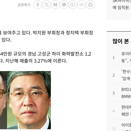
SK하이닉스
공유하기
에 임직원 
 보여주고 있다. 박지원 부회장과 정지택 부회장
 있다.
많이 본
64만원 규모의 경남 고성군 하이 화력발전소 1,2
로이터
1
 지난해 매출의 3.27%에 이른다.
동",
'한수
2
'임계
BYD
3
BMW
현대차
4
페만 
아이폰
5