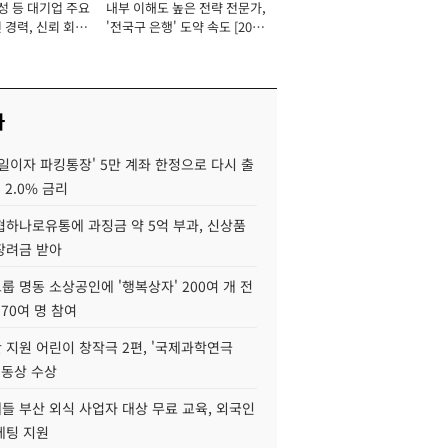
성 등 대기업 주요
내부 이해도 높은 전략 전문가,
 경력, 신뢰 회복
'전국구 은행' 도약 속도 [2026
[2026년]
년]
사
일이자 파킹통장' 5만 계좌 한정으로 다시 출
 2.0% 금리
협하나로유통에 과징금 약 5억 부과, 신상품
장려금 받아
 명동 소상공인에 '행복상자' 200여 개 전
 70여 명 참여
 지원 어린이 창작극 2편, '국제과학연극
·동상 수상
들 부산 외식 사업자 대상 무료 교육, 외국인
케팅 지원