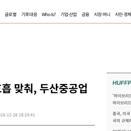
글로벌
기후대응
Who Is?
기업·산업
금융
시장·머니
시민·경
HUFF
흡 맞춰, 두산중공업
'하이브리드
하이브리드
중국, 미국
016-12-28 18:10:41
국의 규제에