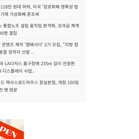
118만 원대 하락, 미국 '암호화폐 명확성 법
연기에 가상화폐 혼조세
스 통합노조 설립 움직임 본격화, 성과급 체계
00명 결집
콘텐츠 제작 '앰배서더' 2기 모집, "지방 점
동할 창작자 선발 ..
국 LA다저스 홈구장에 235m 길이 전광판
2B 디스플레이 사업..
드 텍사스로드하우스 잠실본점, 개점 100일
천 명 방문