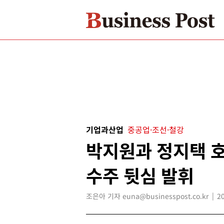
기업과산업
중공업·조선·철강
박지원과 정지택 호
수주 뒷심 발휘
조은아 기자 euna@businesspost.co.kr
2