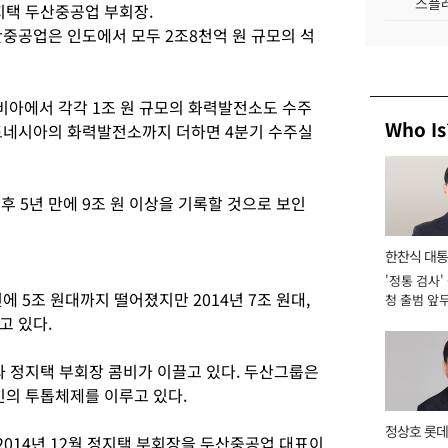
스플레
지택 두산중공업 부회장.
산중공업은 인도에서 모두 2조8천억 원 규모의 석
아에서 각각 1조 원 규모의 화력발전소도 수주
Who Is
도네시아의 화력발전소까지 더하면 4분기 수주실
후 5년 만에 9조 원 이상을 기록할 것으로 보인
한찬식 대
'정통 검사'
서관
에 5조 원대까지 떨어졌지만 2014년 7조 원대,
청 출범 앞
맡아 [2026
고 있다.
 정지택 부회장 콤비가 이끌고 있다. 두산그룹은
의 투톱체제를 이루고 있다.
정상호 롯데
014년 12월 정지택 부회장을 두산중공업 대표이