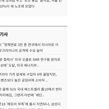
에 성과급 두고 '노조 통합' 움직임, 사흘 만
10%이 새 노조에 모였다
 기사
 "정제연료 3만 톤 한국에서 러시아로 이
 우크라이나의 공격에 수요 늘어
원 협력사' 미국 오클로 SMR 연구용 원자로
 상태' 도달, 미국 에너지부..
코리아 가격 앞세워 수입차 4위 올랐지만,
·벤츠보다 높은 공임비에 소비자 ..
 올해 SUV 국내 베스트셀러 톱10에서 싼타
자리매김, 그랜저·아반떼 '세단..
18 '메모리 부족'에 출시 지연되나, 삼성디