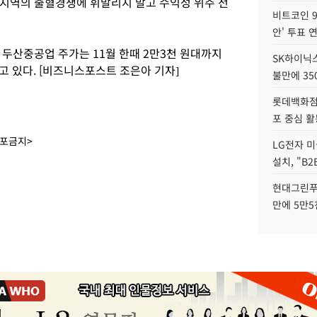
지역의 출혈경쟁에 휘말리지 말고 수익성 위주 전
비트코인 9
안' 투표 
 두산중공업 주가는 11월 한때 2만3천 원대까지
SK하이닉
고 있다. [비즈니스포스트 조은아 기자]
불만에 35
롯데백화점 
포 중심 활
배포금지>
LG전자 미
설치, "B
현대그린푸
만에 5만5