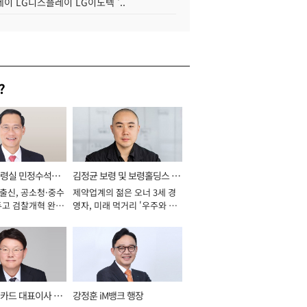
이 LG디스플레이 LG이노텍 '..
?
통령실 민정수석비
김정균 보령 및 보령홀딩스 대
 출신, 공소청·중수
제약업계의 젊은 오너 3세 경
표이사 사장
두고 검찰개혁 완수
영자, 미래 먹거리 '우주와 헬
년]
스케어' 공들여 [2026년]
카드 대표이사 사
강정훈 iM뱅크 행장