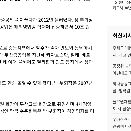
LG·현대·삼
장
카드사 30년
에 '초집중' 
산중공업을 이끌다가 2012년 물러났다. 정 부회장
공업은 해외영업망 확대에 집중하면서 10조 원
최신기
으로 중동지역에서 발주가 줄자 인도와 동남아시
우체국 '매
결과 두산중공업은 지난해 카자흐스탄, 칠레, 베트
시, 최고 연
주한 데 이어 올해에도 필리핀과 인도 등지에서 성과
공정위 농
아닌데도 
한숨 돌릴 수 있게 됐다. 박 부회장은 2007년
하나금융그룹
달, 임직원
풀무원재단
원 회장이 두산그룹 회장으로 취임하며 4세경영
제'서 금상
심인 만큼 수주회복은 박 부회장이 경영입지를 다
우아한형제
관광객 마