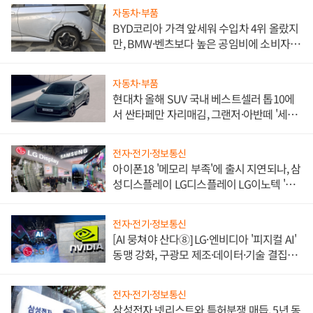
자동차·부품
BYD코리아 가격 앞세워 수입차 4위 올랐지
만, BMW·벤츠보다 높은 공임비에 소비자
불만 폭발
자동차·부품
현대차 올해 SUV 국내 베스트셀러 톱10에
서 싼타페만 자리매김, 그랜저·아반떼 '세단
쌍끌이'로 내수 방어
전자·전기·정보통신
아이폰18 '메모리 부족'에 출시 지연되나, 삼
성디스플레이 LG디스플레이 LG이노텍 '탈
애플' 수익 다각화 속도
전자·전기·정보통신
[AI 뭉쳐야 산다⑧] LG·엔비디아 '피지컬 AI'
동맹 강화, 구광모 제조·데이터·기술 결집
해 종합 로보틱스 기업으로
전자·전기·정보통신
삼성전자 넷리스트와 특허분쟁 매듭, 5년 동