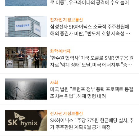
로 이동", 우크라이나의 공격에 수요 늘어
전자·전기·정보통신
삼성전자 SK하이닉스 소극적 주주환원에
해외 증권가 비판, "반도체 호황 지속성 의
문"
화학·에너지
'한수원 협력사' 미국 오클로 SMR 연구용 원
자로 '임계 상태' 도달, 미국 에너지부 "중요
한 이정표"
사회
미국 법원 "트럼프 정부 풍력 프로젝트 동결
조치는 위법", 해제 명령 내려
전자·전기·정보통신
SK하이닉스 1주당 375원 현금배당 실시, 추
가 주주환원 계획 9월 공개 예정