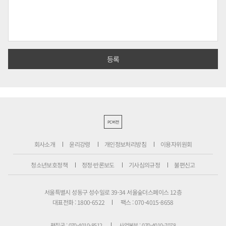
PC버전
회사소개
윤리강령
개인정보처리방침
이용자위원회
청소년보호정책
정정·반론보도
기사심의규정
불편신고
서울특별시 성동구 성수일로 39-34 서울숲더스페이스 12층
대표전화 : 1800-6522
팩스 : 070-4015-8658
편집국 : 070-4010-8512
사업본부 : 070-4010-7078